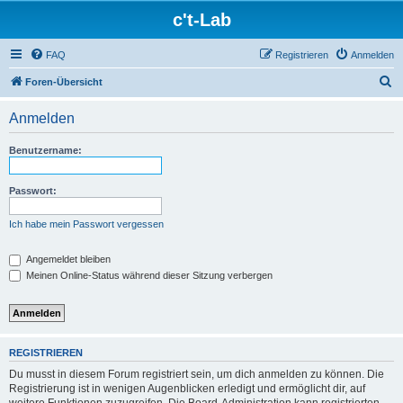
c't-Lab
FAQ
Registrieren
Anmelden
S
Foren-Übersicht
u
Anmelden
c
h
Benutzername:
e
Passwort:
Ich habe mein Passwort vergessen
Angemeldet bleiben
Meinen Online-Status während dieser Sitzung verbergen
REGISTRIEREN
Du musst in diesem Forum registriert sein, um dich anmelden zu können. Die
Registrierung ist in wenigen Augenblicken erledigt und ermöglicht dir, auf
weitere Funktionen zuzugreifen. Die Board-Administration kann registrierten