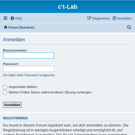
c't-Lab
FAQ
Registrieren
Anmelden
S
Foren-Übersicht
u
Anmelden
c
h
Benutzername:
e
Passwort:
Ich habe mein Passwort vergessen
Angemeldet bleiben
Meinen Online-Status während dieser Sitzung verbergen
REGISTRIEREN
Du musst in diesem Forum registriert sein, um dich anmelden zu können. Die
Registrierung ist in wenigen Augenblicken erledigt und ermöglicht dir, auf
weitere Funktionen zuzugreifen. Die Board-Administration kann registrierten