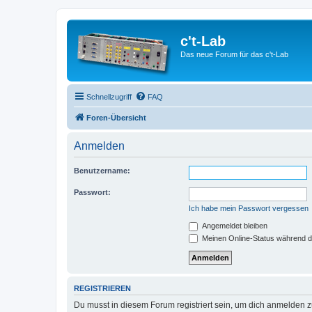
c't-Lab
Das neue Forum für das c't-Lab
Schnellzugriff
FAQ
Foren-Übersicht
Anmelden
Benutzername:
Passwort:
Ich habe mein Passwort vergessen
Angemeldet bleiben
Meinen Online-Status während d
REGISTRIEREN
Du musst in diesem Forum registriert sein, um dich anmelden zu