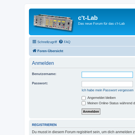
c't-Lab
Das neue Forum für das c't-Lab
Schnellzugriff
FAQ
Foren-Übersicht
Anmelden
Benutzername:
Passwort:
Ich habe mein Passwort vergessen
Angemeldet bleiben
Meinen Online-Status während d
REGISTRIEREN
Du musst in diesem Forum registriert sein, um dich anmelden zu