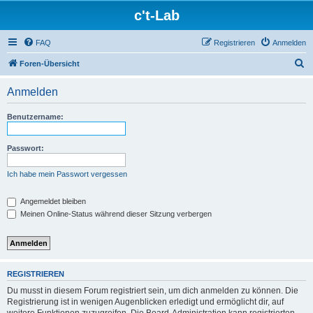
c't-Lab
FAQ
Registrieren
Anmelden
S
Foren-Übersicht
u
Anmelden
c
h
Benutzername:
e
Passwort:
Ich habe mein Passwort vergessen
Angemeldet bleiben
Meinen Online-Status während dieser Sitzung verbergen
REGISTRIEREN
Du musst in diesem Forum registriert sein, um dich anmelden zu können. Die
Registrierung ist in wenigen Augenblicken erledigt und ermöglicht dir, auf
weitere Funktionen zuzugreifen. Die Board-Administration kann registrierten