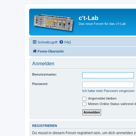
c't-Lab
Das neue Forum für das c't-Lab
Schnellzugriff
FAQ
Foren-Übersicht
Anmelden
Benutzername:
Passwort:
Ich habe mein Passwort vergessen
Angemeldet bleiben
Meinen Online-Status während d
REGISTRIEREN
Du musst in diesem Forum registriert sein, um dich anmelden zu