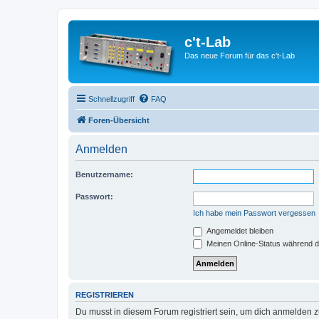
c't-Lab
Das neue Forum für das c't-Lab
Schnellzugriff
FAQ
Foren-Übersicht
Anmelden
Benutzername:
Passwort:
Ich habe mein Passwort vergessen
Angemeldet bleiben
Meinen Online-Status während d
REGISTRIEREN
Du musst in diesem Forum registriert sein, um dich anmelden zu