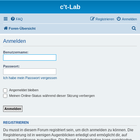
c't-Lab
FAQ
Registrieren
Anmelden
S
Foren-Übersicht
u
Anmelden
c
h
Benutzername:
e
Passwort:
Ich habe mein Passwort vergessen
Angemeldet bleiben
Meinen Online-Status während dieser Sitzung verbergen
REGISTRIEREN
Du musst in diesem Forum registriert sein, um dich anmelden zu können. Die
Registrierung ist in wenigen Augenblicken erledigt und ermöglicht dir, auf
weitere Funktionen zuzugreifen. Die Board-Administration kann registrierten