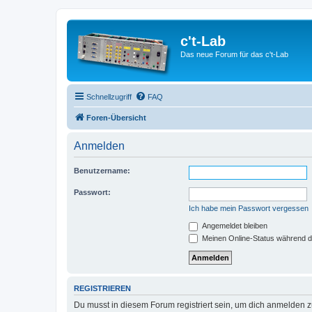
c't-Lab
Das neue Forum für das c't-Lab
Schnellzugriff
FAQ
Foren-Übersicht
Anmelden
Benutzername:
Passwort:
Ich habe mein Passwort vergessen
Angemeldet bleiben
Meinen Online-Status während d
REGISTRIEREN
Du musst in diesem Forum registriert sein, um dich anmelden zu