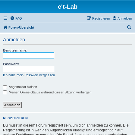
c't-Lab
FAQ
Registrieren
Anmelden
S
Foren-Übersicht
u
Anmelden
c
h
Benutzername:
e
Passwort:
Ich habe mein Passwort vergessen
Angemeldet bleiben
Meinen Online-Status während dieser Sitzung verbergen
REGISTRIEREN
Du musst in diesem Forum registriert sein, um dich anmelden zu können. Die
Registrierung ist in wenigen Augenblicken erledigt und ermöglicht dir, auf
weitere Funktionen zuzugreifen. Die Board-Administration kann registrierten