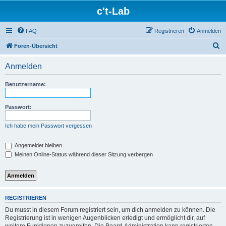
c't-Lab
FAQ
Registrieren
Anmelden
S
Foren-Übersicht
u
Anmelden
c
h
Benutzername:
e
Passwort:
Ich habe mein Passwort vergessen
Angemeldet bleiben
Meinen Online-Status während dieser Sitzung verbergen
REGISTRIEREN
Du musst in diesem Forum registriert sein, um dich anmelden zu können. Die
Registrierung ist in wenigen Augenblicken erledigt und ermöglicht dir, auf
weitere Funktionen zuzugreifen. Die Board-Administration kann registrierten