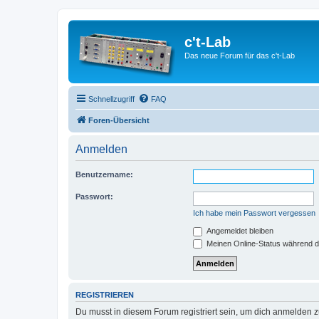
c't-Lab
Das neue Forum für das c't-Lab
Schnellzugriff
FAQ
Foren-Übersicht
Anmelden
Benutzername:
Passwort:
Ich habe mein Passwort vergessen
Angemeldet bleiben
Meinen Online-Status während d
REGISTRIEREN
Du musst in diesem Forum registriert sein, um dich anmelden zu