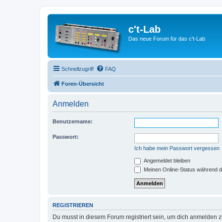
c't-Lab
Das neue Forum für das c't-Lab
Schnellzugriff
FAQ
Foren-Übersicht
Anmelden
Benutzername:
Passwort:
Ich habe mein Passwort vergessen
Angemeldet bleiben
Meinen Online-Status während d
REGISTRIEREN
Du musst in diesem Forum registriert sein, um dich anmelden zu