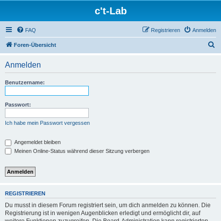
c't-Lab
FAQ
Registrieren
Anmelden
S
Foren-Übersicht
u
Anmelden
c
h
Benutzername:
e
Passwort:
Ich habe mein Passwort vergessen
Angemeldet bleiben
Meinen Online-Status während dieser Sitzung verbergen
REGISTRIEREN
Du musst in diesem Forum registriert sein, um dich anmelden zu können. Die
Registrierung ist in wenigen Augenblicken erledigt und ermöglicht dir, auf
weitere Funktionen zuzugreifen. Die Board-Administration kann registrierten