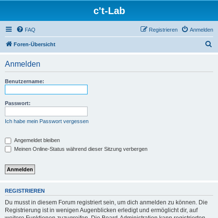
c't-Lab
FAQ
Registrieren
Anmelden
S
Foren-Übersicht
u
Anmelden
c
h
Benutzername:
e
Passwort:
Ich habe mein Passwort vergessen
Angemeldet bleiben
Meinen Online-Status während dieser Sitzung verbergen
REGISTRIEREN
Du musst in diesem Forum registriert sein, um dich anmelden zu können. Die
Registrierung ist in wenigen Augenblicken erledigt und ermöglicht dir, auf
weitere Funktionen zuzugreifen. Die Board-Administration kann registrierten