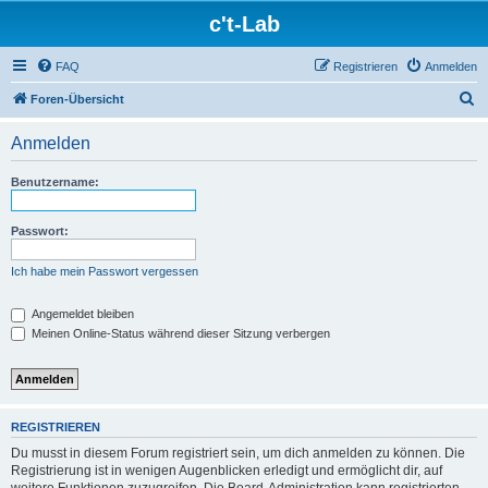
c't-Lab
FAQ
Registrieren
Anmelden
S
Foren-Übersicht
u
Anmelden
c
h
Benutzername:
e
Passwort:
Ich habe mein Passwort vergessen
Angemeldet bleiben
Meinen Online-Status während dieser Sitzung verbergen
REGISTRIEREN
Du musst in diesem Forum registriert sein, um dich anmelden zu können. Die
Registrierung ist in wenigen Augenblicken erledigt und ermöglicht dir, auf
weitere Funktionen zuzugreifen. Die Board-Administration kann registrierten