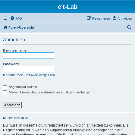
c't-Lab
FAQ
Registrieren
Anmelden
S
Foren-Übersicht
u
Anmelden
c
h
Benutzername:
e
Passwort:
Ich habe mein Passwort vergessen
Angemeldet bleiben
Meinen Online-Status während dieser Sitzung verbergen
REGISTRIEREN
Du musst in diesem Forum registriert sein, um dich anmelden zu können. Die
Registrierung ist in wenigen Augenblicken erledigt und ermöglicht dir, auf
weitere Funktionen zuzugreifen. Die Board-Administration kann registrierten