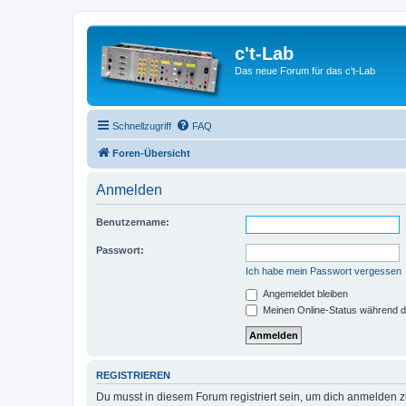
c't-Lab
Das neue Forum für das c't-Lab
Schnellzugriff
FAQ
Foren-Übersicht
Anmelden
Benutzername:
Passwort:
Ich habe mein Passwort vergessen
Angemeldet bleiben
Meinen Online-Status während d
REGISTRIEREN
Du musst in diesem Forum registriert sein, um dich anmelden zu