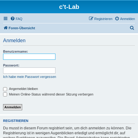
c't-Lab
FAQ
Registrieren
Anmelden
S
Foren-Übersicht
u
Anmelden
c
h
Benutzername:
e
Passwort:
Ich habe mein Passwort vergessen
Angemeldet bleiben
Meinen Online-Status während dieser Sitzung verbergen
REGISTRIEREN
Du musst in diesem Forum registriert sein, um dich anmelden zu können. Die
Registrierung ist in wenigen Augenblicken erledigt und ermöglicht dir, auf
weitere Funktionen zuzugreifen. Die Board-Administration kann registrierten