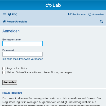
c't-Lab
FAQ
Registrieren
Anmelden
S
Foren-Übersicht
u
Anmelden
c
h
Benutzername:
e
Passwort:
Ich habe mein Passwort vergessen
Angemeldet bleiben
Meinen Online-Status während dieser Sitzung verbergen
REGISTRIEREN
Du musst in diesem Forum registriert sein, um dich anmelden zu können. Die
Registrierung ist in wenigen Augenblicken erledigt und ermöglicht dir, auf
weitere Funktionen zuzugreifen. Die Board-Administration kann registrierten