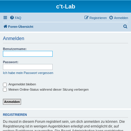
c't-Lab
FAQ
Registrieren
Anmelden
S
Foren-Übersicht
u
Anmelden
c
h
Benutzername:
e
Passwort:
Ich habe mein Passwort vergessen
Angemeldet bleiben
Meinen Online-Status während dieser Sitzung verbergen
REGISTRIEREN
Du musst in diesem Forum registriert sein, um dich anmelden zu können. Die
Registrierung ist in wenigen Augenblicken erledigt und ermöglicht dir, auf
weitere Funktionen zuzugreifen. Die Board-Administration kann registrierten