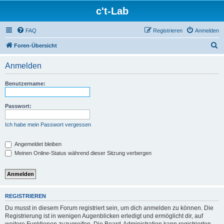
c't-Lab
FAQ
Registrieren
Anmelden
S
Foren-Übersicht
u
Anmelden
c
h
Benutzername:
e
Passwort:
Ich habe mein Passwort vergessen
Angemeldet bleiben
Meinen Online-Status während dieser Sitzung verbergen
REGISTRIEREN
Du musst in diesem Forum registriert sein, um dich anmelden zu können. Die
Registrierung ist in wenigen Augenblicken erledigt und ermöglicht dir, auf
weitere Funktionen zuzugreifen. Die Board-Administration kann registrierten