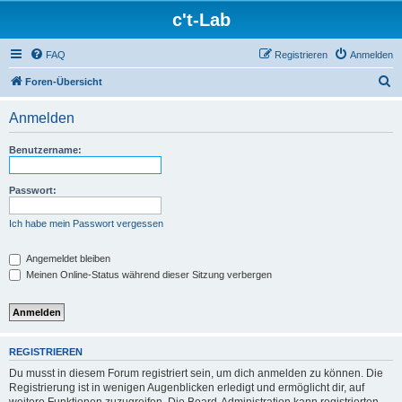
c't-Lab
FAQ
Registrieren
Anmelden
S
Foren-Übersicht
u
Anmelden
c
h
Benutzername:
e
Passwort:
Ich habe mein Passwort vergessen
Angemeldet bleiben
Meinen Online-Status während dieser Sitzung verbergen
REGISTRIEREN
Du musst in diesem Forum registriert sein, um dich anmelden zu können. Die
Registrierung ist in wenigen Augenblicken erledigt und ermöglicht dir, auf
weitere Funktionen zuzugreifen. Die Board-Administration kann registrierten