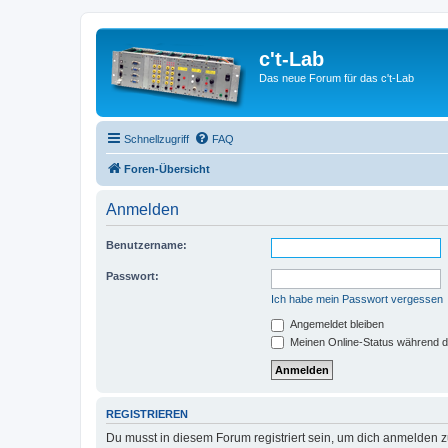
c't-Lab
Das neue Forum für das c't-Lab
Schnellzugriff
FAQ
Foren-Übersicht
Anmelden
Benutzername:
Passwort:
Ich habe mein Passwort vergessen
Angemeldet bleiben
Meinen Online-Status während d
REGISTRIEREN
Du musst in diesem Forum registriert sein, um dich anmelden zu