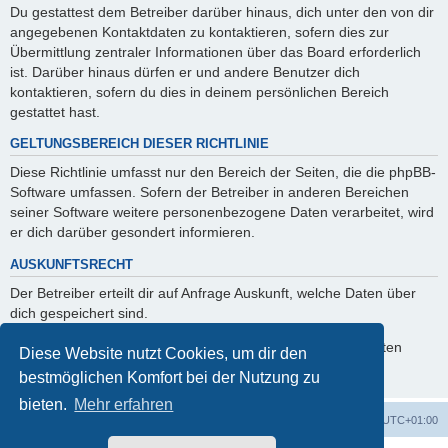
Du gestattest dem Betreiber darüber hinaus, dich unter den von dir
angegebenen Kontaktdaten zu kontaktieren, sofern dies zur
Übermittlung zentraler Informationen über das Board erforderlich
ist. Darüber hinaus dürfen er und andere Benutzer dich
kontaktieren, sofern du dies in deinem persönlichen Bereich
gestattet hast.
GELTUNGSBEREICH DIESER RICHTLINIE
Diese Richtlinie umfasst nur den Bereich der Seiten, die die phpBB-
Software umfassen. Sofern der Betreiber in anderen Bereichen
seiner Software weitere personenbezogene Daten verarbeitet, wird
er dich darüber gesondert informieren.
AUSKUNFTSRECHT
Der Betreiber erteilt dir auf Anfrage Auskunft, welche Daten über
dich gespeichert sind.
Du kannst jederzeit die Löschung bzw. Sperrung deiner Daten
Diese Website nutzt Cookies, um dir den
verlangen. Kontaktiere hierzu bitte den Betreiber.
bestmöglichen Komfort bei der Nutzung zu
bieten.
Mehr erfahren
Foren-Übersicht
Alle Cookies löschen
Alle Zeiten sind
UTC+01:00