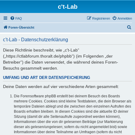
c't-Lab
FAQ
Registrieren
Anmelden
S
Foren-Übersicht
u
c't-Lab - Datenschutzerklärung
c
h
Diese Richtlinie beschreibt, wie „c't-Lab“
(„https://ctlabforum.thoralt.de/phpbb“) (im Folgenden „der
e
Betreiber“) die Daten verwendet, die während deines Foren-
Besuchs gesammelt werden.
UMFANG UND ART DER DATENSPEICHERUNG
Deine Daten werden auf vier verschiedene Arten gesammelt:
Die Forensoftware phpBB erstellt bei deinem Besuch des Boards
mehrere Cookies. Cookies sind kleine Textdateien, die dein Browser als
temporäre Dateien ablegt und die zwischen den einzelnen Aufrufen des
Boards erhalten bleiben. In diesen Cookies sind die aktuelle ID deiner
Sitzung (damit dir alle Seitenaufrufe zugeordnet werden können),
Informationen über die von dir gelesenen Beiträge (zur Markierung
dieser als gelesen/ungelesen; sofern du nicht angemeldet bist) sowie
Informationen über deine Teilnahme an Umfragen (sofern du nicht