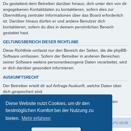
Du gestattest dem Betreiber darüber hinaus, dich unter den von dir
angegebenen Kontaktdaten zu kontaktieren, sofern dies zur
Übermittlung zentraler Informationen über das Board erforderlich
ist. Darüber hinaus dürfen er und andere Benutzer dich
kontaktieren, sofern du dies in deinem persönlichen Bereich
gestattet hast.
GELTUNGSBEREICH DIESER RICHTLINIE
Diese Richtlinie umfasst nur den Bereich der Seiten, die die phpBB-
Software umfassen. Sofern der Betreiber in anderen Bereichen
seiner Software weitere personenbezogene Daten verarbeitet, wird
er dich darüber gesondert informieren.
AUSKUNFTSRECHT
Der Betreiber erteilt dir auf Anfrage Auskunft, welche Daten über
dich gespeichert sind.
Du kannst jederzeit die Löschung bzw. Sperrung deiner Daten
Diese Website nutzt Cookies, um dir den
verlangen. Kontaktiere hierzu bitte den Betreiber.
bestmöglichen Komfort bei der Nutzung zu
bieten.
Mehr erfahren
Foren-Übersicht
Alle Cookies löschen
Alle Zeiten sind
UTC+01:00