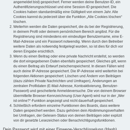
angemeldet bist) gespeichert. Ferner werden deine Benutzer-ID, ein
Authentifizierungsschlüssel und eine Session-ID gespeichert. Die
Cookies haben standardmäßig eine Gültigkeit von einem Jahr. Alle
Cookies kannst du jederzeit über die Funktion „Alle Cookies löschen“
löschen.
Weiterhin werden die Daten gespeichert, die du bei der Registrierung,
in deinem Profil oder deinem persönlichem Bereich angibst. Für die
Registrierung sind mindestens ein eindeutiger Benutzername, eine E-
Mail-Adresse und ein Passwort notwendig. Wenn durch den Betreiber
weitere Daten als notwendig festgelegt wurden, so ist dies für dich vor
deren Eingabe ersichtlich.
Wenn du einen Beitrag oder eine private Nachricht erstellst, so werden
die dort eingegebenen Daten ebenfalls gespeichert. Gleiches gilt, wenn
du einen Beitrag als Entwurf zwischenspeicherst. In diesen Fällen wird
auch deine IP-Adresse gespeichert. Die IP-Adresse wird weiterhin bei
folgenden Aktionen gespeichert: Löschen und Ändern von Beiträgen
(dazu zählen Private Nachrichten und Umfragen), Änderungen an
zentralen Profildaten (E-Mail-Adresse, Kontoaktivierung, Benutzer-
Passwort) und gescheiterte Anmeldeversuche. Die von deinem Browser
übermittelte Browser-Kennzeichnung (User Agent) wird nur in der „Wer
ist online?“-Funktion angezeigt und nicht dauerhaft gespeichert.
Schließlich erfordern einzelne Funktionen des Boards, dass weitere
Daten gespeichert werden. Dazu gehören dein Abstimmungsverhalten
bei Umfragen, der Gelesen-Status von deinen Beiträgen oder explizit
von dir gesetzte Lesezeichen oder Benachrichtigungsfunktionen.
Dein Passwort wird mit einer Einwege-Verschlüsselung (Hash)