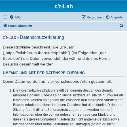
c't-Lab
FAQ
Registrieren
Anmelden
S
Foren-Übersicht
u
c't-Lab - Datenschutzerklärung
c
h
Diese Richtlinie beschreibt, wie „c't-Lab“
(„https://ctlabforum.thoralt.de/phpbb“) (im Folgenden „der
e
Betreiber“) die Daten verwendet, die während deines Foren-
Besuchs gesammelt werden.
UMFANG UND ART DER DATENSPEICHERUNG
Deine Daten werden auf vier verschiedene Arten gesammelt:
Die Forensoftware phpBB erstellt bei deinem Besuch des Boards
mehrere Cookies. Cookies sind kleine Textdateien, die dein Browser als
temporäre Dateien ablegt und die zwischen den einzelnen Aufrufen des
Boards erhalten bleiben. In diesen Cookies sind die aktuelle ID deiner
Sitzung (damit dir alle Seitenaufrufe zugeordnet werden können),
Informationen über die von dir gelesenen Beiträge (zur Markierung
dieser als gelesen/ungelesen; sofern du nicht angemeldet bist) sowie
Informationen über deine Teilnahme an Umfragen (sofern du nicht