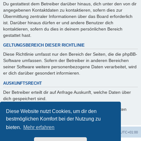
Du gestattest dem Betreiber darüber hinaus, dich unter den von dir
angegebenen Kontaktdaten zu kontaktieren, sofern dies zur
Übermittlung zentraler Informationen über das Board erforderlich
ist. Darüber hinaus dürfen er und andere Benutzer dich
kontaktieren, sofern du dies in deinem persönlichen Bereich
gestattet hast.
GELTUNGSBEREICH DIESER RICHTLINIE
Diese Richtlinie umfasst nur den Bereich der Seiten, die die phpBB-
Software umfassen. Sofern der Betreiber in anderen Bereichen
seiner Software weitere personenbezogene Daten verarbeitet, wird
er dich darüber gesondert informieren.
AUSKUNFTSRECHT
Der Betreiber erteilt dir auf Anfrage Auskunft, welche Daten über
dich gespeichert sind.
Du kannst jederzeit die Löschung bzw. Sperrung deiner Daten
Diese Website nutzt Cookies, um dir den
verlangen. Kontaktiere hierzu bitte den Betreiber.
bestmöglichen Komfort bei der Nutzung zu
bieten.
Mehr erfahren
Foren-Übersicht
Alle Cookies löschen
Alle Zeiten sind
UTC+01:00