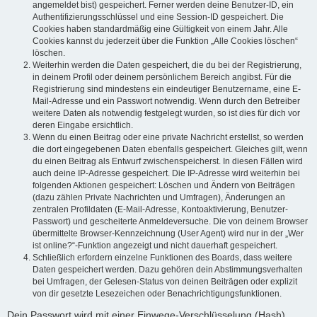
angemeldet bist) gespeichert. Ferner werden deine Benutzer-ID, ein
Authentifizierungsschlüssel und eine Session-ID gespeichert. Die
Cookies haben standardmäßig eine Gültigkeit von einem Jahr. Alle
Cookies kannst du jederzeit über die Funktion „Alle Cookies löschen“
löschen.
Weiterhin werden die Daten gespeichert, die du bei der Registrierung,
in deinem Profil oder deinem persönlichem Bereich angibst. Für die
Registrierung sind mindestens ein eindeutiger Benutzername, eine E-
Mail-Adresse und ein Passwort notwendig. Wenn durch den Betreiber
weitere Daten als notwendig festgelegt wurden, so ist dies für dich vor
deren Eingabe ersichtlich.
Wenn du einen Beitrag oder eine private Nachricht erstellst, so werden
die dort eingegebenen Daten ebenfalls gespeichert. Gleiches gilt, wenn
du einen Beitrag als Entwurf zwischenspeicherst. In diesen Fällen wird
auch deine IP-Adresse gespeichert. Die IP-Adresse wird weiterhin bei
folgenden Aktionen gespeichert: Löschen und Ändern von Beiträgen
(dazu zählen Private Nachrichten und Umfragen), Änderungen an
zentralen Profildaten (E-Mail-Adresse, Kontoaktivierung, Benutzer-
Passwort) und gescheiterte Anmeldeversuche. Die von deinem Browser
übermittelte Browser-Kennzeichnung (User Agent) wird nur in der „Wer
ist online?“-Funktion angezeigt und nicht dauerhaft gespeichert.
Schließlich erfordern einzelne Funktionen des Boards, dass weitere
Daten gespeichert werden. Dazu gehören dein Abstimmungsverhalten
bei Umfragen, der Gelesen-Status von deinen Beiträgen oder explizit
von dir gesetzte Lesezeichen oder Benachrichtigungsfunktionen.
Dein Passwort wird mit einer Einwege-Verschlüsselung (Hash)