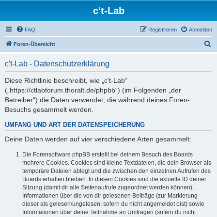
c't-Lab
FAQ
Registrieren
Anmelden
S
Foren-Übersicht
u
c't-Lab - Datenschutzerklärung
c
h
Diese Richtlinie beschreibt, wie „c't-Lab“
(„https://ctlabforum.thoralt.de/phpbb“) (im Folgenden „der
e
Betreiber“) die Daten verwendet, die während deines Foren-
Besuchs gesammelt werden.
UMFANG UND ART DER DATENSPEICHERUNG
Deine Daten werden auf vier verschiedene Arten gesammelt:
Die Forensoftware phpBB erstellt bei deinem Besuch des Boards
mehrere Cookies. Cookies sind kleine Textdateien, die dein Browser als
temporäre Dateien ablegt und die zwischen den einzelnen Aufrufen des
Boards erhalten bleiben. In diesen Cookies sind die aktuelle ID deiner
Sitzung (damit dir alle Seitenaufrufe zugeordnet werden können),
Informationen über die von dir gelesenen Beiträge (zur Markierung
dieser als gelesen/ungelesen; sofern du nicht angemeldet bist) sowie
Informationen über deine Teilnahme an Umfragen (sofern du nicht