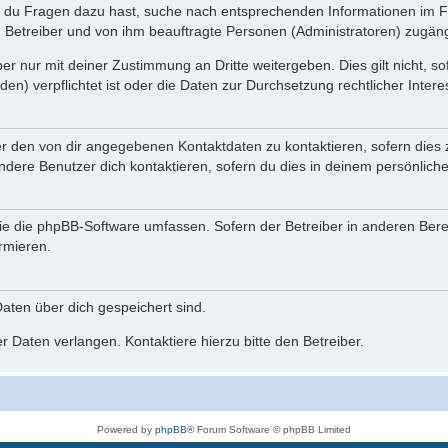
n du Fragen dazu hast, suche nach entsprechenden Informationen im Fo
n Betreiber und von ihm beauftragte Personen (Administratoren) zugäng
r nur mit deiner Zustimmung an Dritte weitergeben. Dies gilt nicht, s
n) verpflichtet ist oder die Daten zur Durchsetzung rechtlicher Interes
er den von dir angegebenen Kontaktdaten zu kontaktieren, sofern dies 
andere Benutzer dich kontaktieren, sofern du dies in deinem persönliche
, die die phpBB-Software umfassen. Sofern der Betreiber in anderen Be
ormieren.
 Daten über dich gespeichert sind.
 Daten verlangen. Kontaktiere hierzu bitte den Betreiber.
Powered by
phpBB
® Forum Software © phpBB Limited
Deutsche Übersetzung durch
phpBB.de