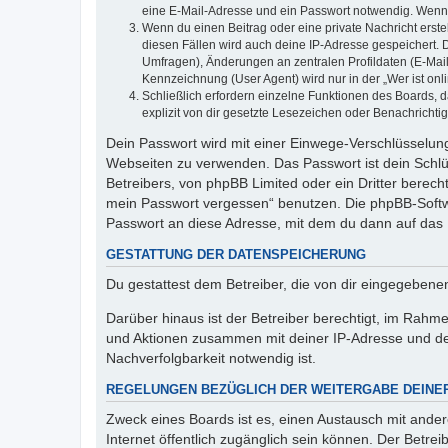
eine E-Mail-Adresse und ein Passwort notwendig. Wenn du
Wenn du einen Beitrag oder eine private Nachricht erste
diesen Fällen wird auch deine IP-Adresse gespeichert. 
Umfragen), Änderungen an zentralen Profildaten (E-Mai
Kennzeichnung (User Agent) wird nur in der „Wer ist onl
Schließlich erfordern einzelne Funktionen des Boards,
explizit von dir gesetzte Lesezeichen oder Benachrichti
Dein Passwort wird mit einer Einwege-Verschlüsselung 
Webseiten zu verwenden. Das Passwort ist dein Schlü
Betreibers, von phpBB Limited oder ein Dritter berec
mein Passwort vergessen“ benutzen. Die phpBB-Softw
Passwort an diese Adresse, mit dem du dann auf das 
GESTATTUNG DER DATENSPEICHERUNG
Du gestattest dem Betreiber, die von dir eingegeben
Darüber hinaus ist der Betreiber berechtigt, im Rahm
und Aktionen zusammen mit deiner IP-Adresse und de
Nachverfolgbarkeit notwendig ist.
REGELUNGEN BEZÜGLICH DER WEITERGABE DEINE
Zweck eines Boards ist es, einen Austausch mit andere
Internet öffentlich zugänglich sein können. Der Betrei