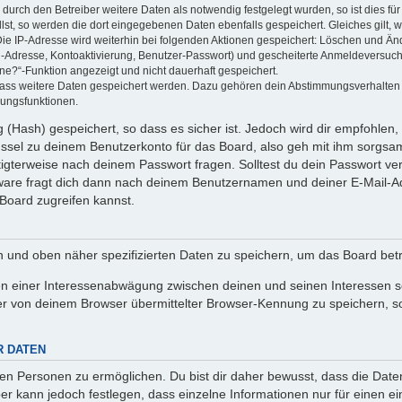
rch den Betreiber weitere Daten als notwendig festgelegt wurden, so ist dies für 
llst, so werden die dort eingegebenen Daten ebenfalls gespeichert. Gleiches gilt, 
Die IP-Adresse wird weiterhin bei folgenden Aktionen gespeichert: Löschen und Än
l-Adresse, Kontoaktivierung, Benutzer-Passwort) und gescheiterte Anmeldeversuch
ine?“-Funktion angezeigt und nicht dauerhaft gespeichert.
 dass weitere Daten gespeichert werden. Dazu gehören dein Abstimmungsverhalten
gungsfunktionen.
(Hash) gespeichert, so dass es sicher ist. Jedoch wird dir empfohlen, 
ssel zu deinem Benutzerkonto für das Board, also geh mit ihm sorgsam
htigterweise nach deinem Passwort fragen. Solltest du dein Passwort v
are fragt dich dann nach deinem Benutzernamen und deiner E-Mail-Ad
Board zugreifen kannst.
en und oben näher spezifizierten Daten zu speichern, um das Board bet
en einer Interessenabwägung zwischen deinen und seinen Interessen sow
r von deinem Browser übermittelter Browser-Kennung zu speichern, so
R DATEN
n Personen zu ermöglichen. Du bist dir daher bewusst, dass die Daten d
ber kann jedoch festlegen, dass einzelne Informationen nur für einen ei