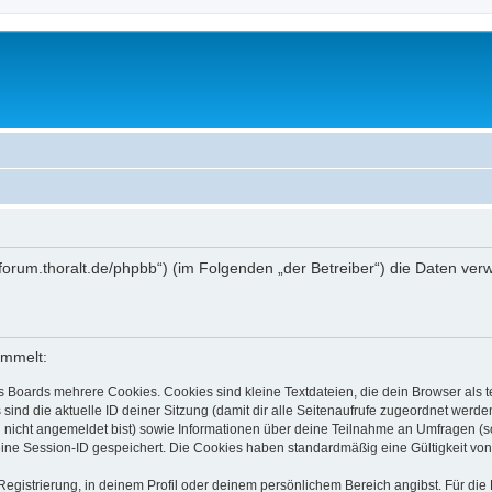
ctlabforum.thoralt.de/phpbb“) (im Folgenden „der Betreiber“) die Daten 
ammelt:
s Boards mehrere Cookies. Cookies sind kleine Textdateien, die dein Browser als
 sind die aktuelle ID deiner Sitzung (damit dir alle Seitenaufrufe zugeordnet werd
u nicht angemeldet bist) sowie Informationen über deine Teilnahme an Umfragen (s
eine Session-ID gespeichert. Die Cookies haben standardmäßig eine Gültigkeit von 
Registrierung, in deinem Profil oder deinem persönlichem Bereich angibst. Für di