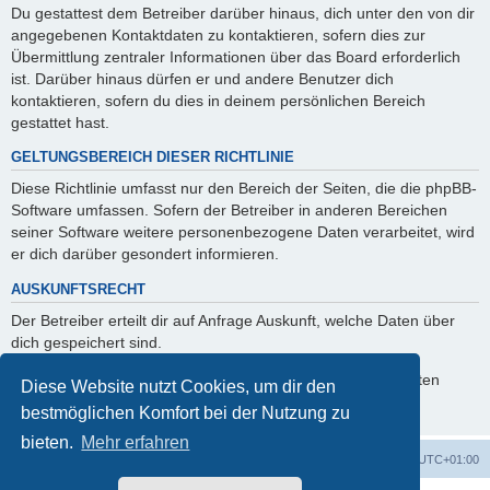
Du gestattest dem Betreiber darüber hinaus, dich unter den von dir
angegebenen Kontaktdaten zu kontaktieren, sofern dies zur
Übermittlung zentraler Informationen über das Board erforderlich
ist. Darüber hinaus dürfen er und andere Benutzer dich
kontaktieren, sofern du dies in deinem persönlichen Bereich
gestattet hast.
GELTUNGSBEREICH DIESER RICHTLINIE
Diese Richtlinie umfasst nur den Bereich der Seiten, die die phpBB-
Software umfassen. Sofern der Betreiber in anderen Bereichen
seiner Software weitere personenbezogene Daten verarbeitet, wird
er dich darüber gesondert informieren.
AUSKUNFTSRECHT
Der Betreiber erteilt dir auf Anfrage Auskunft, welche Daten über
dich gespeichert sind.
Du kannst jederzeit die Löschung bzw. Sperrung deiner Daten
Diese Website nutzt Cookies, um dir den
verlangen. Kontaktiere hierzu bitte den Betreiber.
bestmöglichen Komfort bei der Nutzung zu
bieten.
Mehr erfahren
Foren-Übersicht
Alle Cookies löschen
Alle Zeiten sind
UTC+01:00