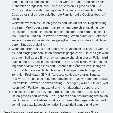
angemeldet bist) gespeichert. Ferner werden deine Benutzer-ID, ein
Authentifizierungsschlüssel und eine Session-ID gespeichert. Die
Cookies haben standardmäßig eine Gültigkeit von einem Jahr. Alle
Cookies kannst du jederzeit über die Funktion „Alle Cookies löschen“
löschen.
Weiterhin werden die Daten gespeichert, die du bei der Registrierung,
in deinem Profil oder deinem persönlichem Bereich angibst. Für die
Registrierung sind mindestens ein eindeutiger Benutzername, eine E-
Mail-Adresse und ein Passwort notwendig. Wenn durch den Betreiber
weitere Daten als notwendig festgelegt wurden, so ist dies für dich vor
deren Eingabe ersichtlich.
Wenn du einen Beitrag oder eine private Nachricht erstellst, so werden
die dort eingegebenen Daten ebenfalls gespeichert. Gleiches gilt, wenn
du einen Beitrag als Entwurf zwischenspeicherst. In diesen Fällen wird
auch deine IP-Adresse gespeichert. Die IP-Adresse wird weiterhin bei
folgenden Aktionen gespeichert: Löschen und Ändern von Beiträgen
(dazu zählen Private Nachrichten und Umfragen), Änderungen an
zentralen Profildaten (E-Mail-Adresse, Kontoaktivierung, Benutzer-
Passwort) und gescheiterte Anmeldeversuche. Die von deinem Browser
übermittelte Browser-Kennzeichnung (User Agent) wird nur in der „Wer
ist online?“-Funktion angezeigt und nicht dauerhaft gespeichert.
Schließlich erfordern einzelne Funktionen des Boards, dass weitere
Daten gespeichert werden. Dazu gehören dein Abstimmungsverhalten
bei Umfragen, der Gelesen-Status von deinen Beiträgen oder explizit
von dir gesetzte Lesezeichen oder Benachrichtigungsfunktionen.
Dein Passwort wird mit einer Einwege-Verschlüsselung (Hash)