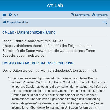
c't-Lab
FAQ
Registrieren
Anmelden
S
Foren-Übersicht
u
c't-Lab - Datenschutzerklärung
c
h
Diese Richtlinie beschreibt, wie „c't-Lab“
(„https://ctlabforum.thoralt.de/phpbb“) (im Folgenden „der
e
Betreiber“) die Daten verwendet, die während deines Foren-
Besuchs gesammelt werden.
UMFANG UND ART DER DATENSPEICHERUNG
Deine Daten werden auf vier verschiedene Arten gesammelt:
Die Forensoftware phpBB erstellt bei deinem Besuch des Boards
mehrere Cookies. Cookies sind kleine Textdateien, die dein Browser als
temporäre Dateien ablegt und die zwischen den einzelnen Aufrufen des
Boards erhalten bleiben. In diesen Cookies sind die aktuelle ID deiner
Sitzung (damit dir alle Seitenaufrufe zugeordnet werden können),
Informationen über die von dir gelesenen Beiträge (zur Markierung
dieser als gelesen/ungelesen; sofern du nicht angemeldet bist) sowie
Informationen über deine Teilnahme an Umfragen (sofern du nicht