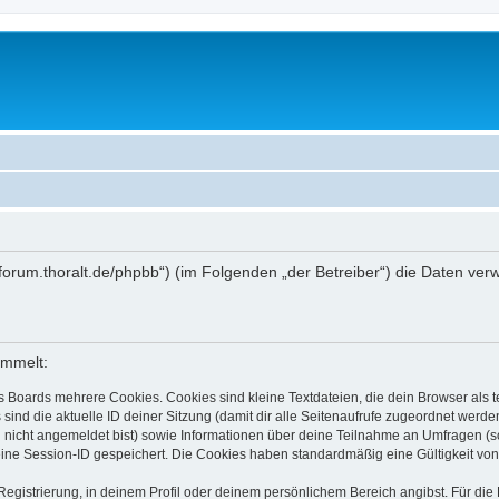
ctlabforum.thoralt.de/phpbb“) (im Folgenden „der Betreiber“) die Daten 
ammelt:
s Boards mehrere Cookies. Cookies sind kleine Textdateien, die dein Browser als
 sind die aktuelle ID deiner Sitzung (damit dir alle Seitenaufrufe zugeordnet werd
u nicht angemeldet bist) sowie Informationen über deine Teilnahme an Umfragen (s
eine Session-ID gespeichert. Die Cookies haben standardmäßig eine Gültigkeit von 
Registrierung, in deinem Profil oder deinem persönlichem Bereich angibst. Für di