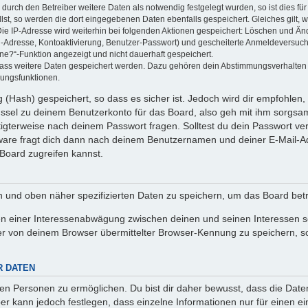
rch den Betreiber weitere Daten als notwendig festgelegt wurden, so ist dies für 
llst, so werden die dort eingegebenen Daten ebenfalls gespeichert. Gleiches gilt, 
Die IP-Adresse wird weiterhin bei folgenden Aktionen gespeichert: Löschen und Än
l-Adresse, Kontoaktivierung, Benutzer-Passwort) und gescheiterte Anmeldeversuch
ine?“-Funktion angezeigt und nicht dauerhaft gespeichert.
 dass weitere Daten gespeichert werden. Dazu gehören dein Abstimmungsverhalten
gungsfunktionen.
(Hash) gespeichert, so dass es sicher ist. Jedoch wird dir empfohlen, 
ssel zu deinem Benutzerkonto für das Board, also geh mit ihm sorgsam
htigterweise nach deinem Passwort fragen. Solltest du dein Passwort v
are fragt dich dann nach deinem Benutzernamen und deiner E-Mail-Ad
Board zugreifen kannst.
en und oben näher spezifizierten Daten zu speichern, um das Board bet
en einer Interessenabwägung zwischen deinen und seinen Interessen sow
r von deinem Browser übermittelter Browser-Kennung zu speichern, so
R DATEN
n Personen zu ermöglichen. Du bist dir daher bewusst, dass die Daten d
ber kann jedoch festlegen, dass einzelne Informationen nur für einen ei