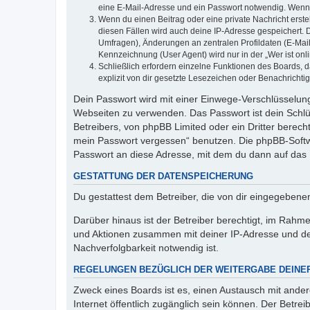
eine E-Mail-Adresse und ein Passwort notwendig. Wenn du
Wenn du einen Beitrag oder eine private Nachricht erste
diesen Fällen wird auch deine IP-Adresse gespeichert. 
Umfragen), Änderungen an zentralen Profildaten (E-Mai
Kennzeichnung (User Agent) wird nur in der „Wer ist onl
Schließlich erfordern einzelne Funktionen des Boards,
explizit von dir gesetzte Lesezeichen oder Benachrichti
Dein Passwort wird mit einer Einwege-Verschlüsselung 
Webseiten zu verwenden. Das Passwort ist dein Schlü
Betreibers, von phpBB Limited oder ein Dritter berec
mein Passwort vergessen“ benutzen. Die phpBB-Softw
Passwort an diese Adresse, mit dem du dann auf das 
GESTATTUNG DER DATENSPEICHERUNG
Du gestattest dem Betreiber, die von dir eingegeben
Darüber hinaus ist der Betreiber berechtigt, im Rahm
und Aktionen zusammen mit deiner IP-Adresse und de
Nachverfolgbarkeit notwendig ist.
REGELUNGEN BEZÜGLICH DER WEITERGABE DEINE
Zweck eines Boards ist es, einen Austausch mit andere
Internet öffentlich zugänglich sein können. Der Betrei