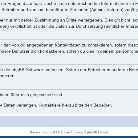
n du Fragen dazu hast, suche nach entsprechenden Informationen im Fo
n Betreiber und von ihm beauftragte Personen (Administratoren) zugäng
r nur mit deiner Zustimmung an Dritte weitergeben. Dies gilt nicht, s
n) verpflichtet ist oder die Daten zur Durchsetzung rechtlicher Interes
er den von dir angegebenen Kontaktdaten zu kontaktieren, sofern dies 
andere Benutzer dich kontaktieren, sofern du dies in deinem persönliche
, die die phpBB-Software umfassen. Sofern der Betreiber in anderen Be
ormieren.
 Daten über dich gespeichert sind.
 Daten verlangen. Kontaktiere hierzu bitte den Betreiber.
Powered by
phpBB
® Forum Software © phpBB Limited
Deutsche Übersetzung durch
phpBB.de