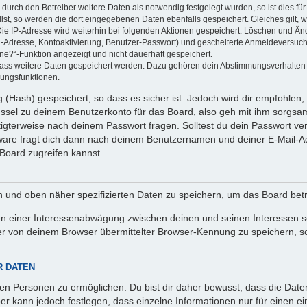
rch den Betreiber weitere Daten als notwendig festgelegt wurden, so ist dies für 
llst, so werden die dort eingegebenen Daten ebenfalls gespeichert. Gleiches gilt, 
Die IP-Adresse wird weiterhin bei folgenden Aktionen gespeichert: Löschen und Än
l-Adresse, Kontoaktivierung, Benutzer-Passwort) und gescheiterte Anmeldeversuch
ine?“-Funktion angezeigt und nicht dauerhaft gespeichert.
 dass weitere Daten gespeichert werden. Dazu gehören dein Abstimmungsverhalten
gungsfunktionen.
(Hash) gespeichert, so dass es sicher ist. Jedoch wird dir empfohlen, 
ssel zu deinem Benutzerkonto für das Board, also geh mit ihm sorgsam
htigterweise nach deinem Passwort fragen. Solltest du dein Passwort v
are fragt dich dann nach deinem Benutzernamen und deiner E-Mail-Ad
Board zugreifen kannst.
en und oben näher spezifizierten Daten zu speichern, um das Board bet
en einer Interessenabwägung zwischen deinen und seinen Interessen sow
r von deinem Browser übermittelter Browser-Kennung zu speichern, so
R DATEN
n Personen zu ermöglichen. Du bist dir daher bewusst, dass die Daten d
ber kann jedoch festlegen, dass einzelne Informationen nur für einen ei