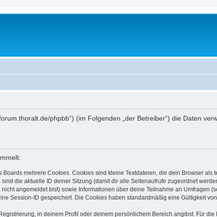
ctlabforum.thoralt.de/phpbb“) (im Folgenden „der Betreiber“) die Daten 
ammelt:
s Boards mehrere Cookies. Cookies sind kleine Textdateien, die dein Browser als
 sind die aktuelle ID deiner Sitzung (damit dir alle Seitenaufrufe zugeordnet werd
u nicht angemeldet bist) sowie Informationen über deine Teilnahme an Umfragen (s
eine Session-ID gespeichert. Die Cookies haben standardmäßig eine Gültigkeit von 
Registrierung, in deinem Profil oder deinem persönlichem Bereich angibst. Für di