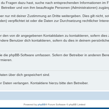
n du Fragen dazu hast, suche nach entsprechenden Informationen im Fo
n Betreiber und von ihm beauftragte Personen (Administratoren) zugäng
r nur mit deiner Zustimmung an Dritte weitergeben. Dies gilt nicht, s
n) verpflichtet ist oder die Daten zur Durchsetzung rechtlicher Interes
er den von dir angegebenen Kontaktdaten zu kontaktieren, sofern dies 
andere Benutzer dich kontaktieren, sofern du dies in deinem persönliche
, die die phpBB-Software umfassen. Sofern der Betreiber in anderen Be
ormieren.
 Daten über dich gespeichert sind.
 Daten verlangen. Kontaktiere hierzu bitte den Betreiber.
Powered by
phpBB
® Forum Software © phpBB Limited
Deutsche Übersetzung durch
phpBB.de