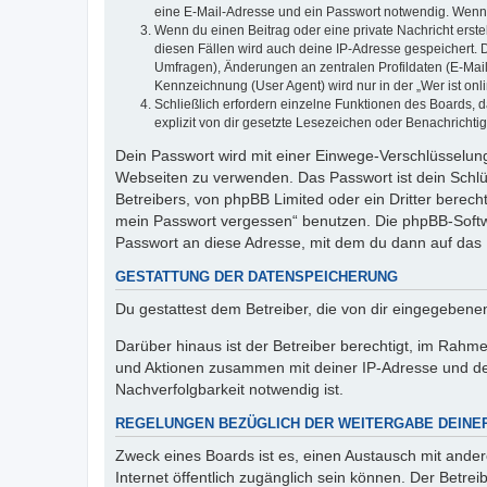
eine E-Mail-Adresse und ein Passwort notwendig. Wenn du
Wenn du einen Beitrag oder eine private Nachricht erste
diesen Fällen wird auch deine IP-Adresse gespeichert. 
Umfragen), Änderungen an zentralen Profildaten (E-Mai
Kennzeichnung (User Agent) wird nur in der „Wer ist onl
Schließlich erfordern einzelne Funktionen des Boards,
explizit von dir gesetzte Lesezeichen oder Benachrichti
Dein Passwort wird mit einer Einwege-Verschlüsselung 
Webseiten zu verwenden. Das Passwort ist dein Schlü
Betreibers, von phpBB Limited oder ein Dritter berec
mein Passwort vergessen“ benutzen. Die phpBB-Softw
Passwort an diese Adresse, mit dem du dann auf das 
GESTATTUNG DER DATENSPEICHERUNG
Du gestattest dem Betreiber, die von dir eingegeben
Darüber hinaus ist der Betreiber berechtigt, im Rahm
und Aktionen zusammen mit deiner IP-Adresse und de
Nachverfolgbarkeit notwendig ist.
REGELUNGEN BEZÜGLICH DER WEITERGABE DEINE
Zweck eines Boards ist es, einen Austausch mit andere
Internet öffentlich zugänglich sein können. Der Betrei