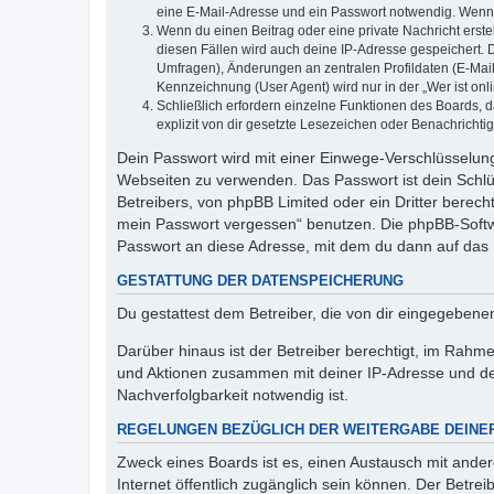
eine E-Mail-Adresse und ein Passwort notwendig. Wenn du
Wenn du einen Beitrag oder eine private Nachricht erste
diesen Fällen wird auch deine IP-Adresse gespeichert. 
Umfragen), Änderungen an zentralen Profildaten (E-Mai
Kennzeichnung (User Agent) wird nur in der „Wer ist onl
Schließlich erfordern einzelne Funktionen des Boards,
explizit von dir gesetzte Lesezeichen oder Benachrichti
Dein Passwort wird mit einer Einwege-Verschlüsselung 
Webseiten zu verwenden. Das Passwort ist dein Schlü
Betreibers, von phpBB Limited oder ein Dritter berec
mein Passwort vergessen“ benutzen. Die phpBB-Softw
Passwort an diese Adresse, mit dem du dann auf das 
GESTATTUNG DER DATENSPEICHERUNG
Du gestattest dem Betreiber, die von dir eingegeben
Darüber hinaus ist der Betreiber berechtigt, im Rahm
und Aktionen zusammen mit deiner IP-Adresse und de
Nachverfolgbarkeit notwendig ist.
REGELUNGEN BEZÜGLICH DER WEITERGABE DEINE
Zweck eines Boards ist es, einen Austausch mit andere
Internet öffentlich zugänglich sein können. Der Betrei