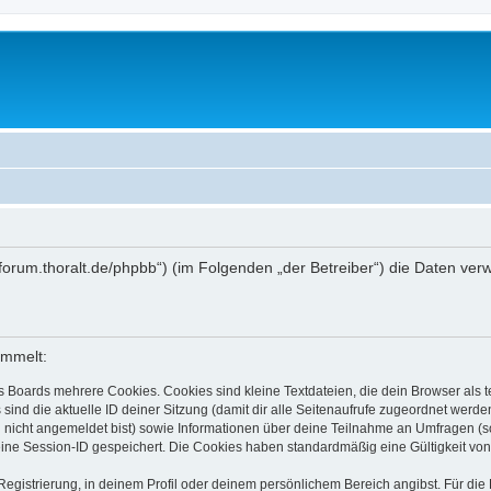
ctlabforum.thoralt.de/phpbb“) (im Folgenden „der Betreiber“) die Daten 
ammelt:
s Boards mehrere Cookies. Cookies sind kleine Textdateien, die dein Browser als
 sind die aktuelle ID deiner Sitzung (damit dir alle Seitenaufrufe zugeordnet werd
u nicht angemeldet bist) sowie Informationen über deine Teilnahme an Umfragen (s
eine Session-ID gespeichert. Die Cookies haben standardmäßig eine Gültigkeit von 
Registrierung, in deinem Profil oder deinem persönlichem Bereich angibst. Für di