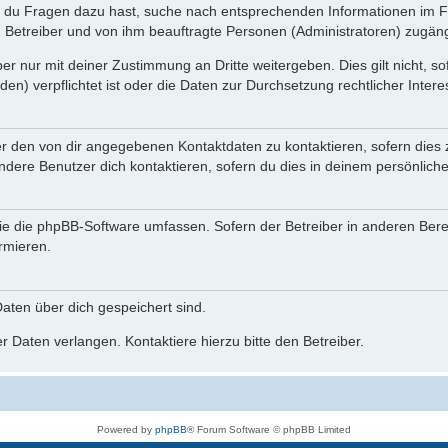
n du Fragen dazu hast, suche nach entsprechenden Informationen im Fo
n Betreiber und von ihm beauftragte Personen (Administratoren) zugäng
r nur mit deiner Zustimmung an Dritte weitergeben. Dies gilt nicht, s
n) verpflichtet ist oder die Daten zur Durchsetzung rechtlicher Interes
er den von dir angegebenen Kontaktdaten zu kontaktieren, sofern dies 
andere Benutzer dich kontaktieren, sofern du dies in deinem persönliche
, die die phpBB-Software umfassen. Sofern der Betreiber in anderen Be
ormieren.
 Daten über dich gespeichert sind.
 Daten verlangen. Kontaktiere hierzu bitte den Betreiber.
Powered by
phpBB
® Forum Software © phpBB Limited
Deutsche Übersetzung durch
phpBB.de