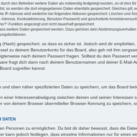
rch den Betreiber weitere Daten als notwendig festgelegt wurden, so ist dies für 
llst, so werden die dort eingegebenen Daten ebenfalls gespeichert. Gleiches gilt, 
Die IP-Adresse wird weiterhin bei folgenden Aktionen gespeichert: Löschen und Än
l-Adresse, Kontoaktivierung, Benutzer-Passwort) und gescheiterte Anmeldeversuch
ine?“-Funktion angezeigt und nicht dauerhaft gespeichert.
 dass weitere Daten gespeichert werden. Dazu gehören dein Abstimmungsverhalten
gungsfunktionen.
(Hash) gespeichert, so dass es sicher ist. Jedoch wird dir empfohlen, 
ssel zu deinem Benutzerkonto für das Board, also geh mit ihm sorgsam
htigterweise nach deinem Passwort fragen. Solltest du dein Passwort v
are fragt dich dann nach deinem Benutzernamen und deiner E-Mail-Ad
Board zugreifen kannst.
en und oben näher spezifizierten Daten zu speichern, um das Board bet
en einer Interessenabwägung zwischen deinen und seinen Interessen sow
r von deinem Browser übermittelter Browser-Kennung zu speichern, so
R DATEN
n Personen zu ermöglichen. Du bist dir daher bewusst, dass die Daten d
ber kann jedoch festlegen, dass einzelne Informationen nur für einen ei