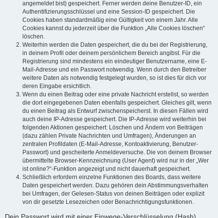
angemeldet bist) gespeichert. Ferner werden deine Benutzer-ID, ein
Authentifizierungsschlüssel und eine Session-ID gespeichert. Die
Cookies haben standardmäßig eine Gültigkeit von einem Jahr. Alle
Cookies kannst du jederzeit über die Funktion „Alle Cookies löschen“
löschen.
Weiterhin werden die Daten gespeichert, die du bei der Registrierung,
in deinem Profil oder deinem persönlichem Bereich angibst. Für die
Registrierung sind mindestens ein eindeutiger Benutzername, eine E-
Mail-Adresse und ein Passwort notwendig. Wenn durch den Betreiber
weitere Daten als notwendig festgelegt wurden, so ist dies für dich vor
deren Eingabe ersichtlich.
Wenn du einen Beitrag oder eine private Nachricht erstellst, so werden
die dort eingegebenen Daten ebenfalls gespeichert. Gleiches gilt, wenn
du einen Beitrag als Entwurf zwischenspeicherst. In diesen Fällen wird
auch deine IP-Adresse gespeichert. Die IP-Adresse wird weiterhin bei
folgenden Aktionen gespeichert: Löschen und Ändern von Beiträgen
(dazu zählen Private Nachrichten und Umfragen), Änderungen an
zentralen Profildaten (E-Mail-Adresse, Kontoaktivierung, Benutzer-
Passwort) und gescheiterte Anmeldeversuche. Die von deinem Browser
übermittelte Browser-Kennzeichnung (User Agent) wird nur in der „Wer
ist online?“-Funktion angezeigt und nicht dauerhaft gespeichert.
Schließlich erfordern einzelne Funktionen des Boards, dass weitere
Daten gespeichert werden. Dazu gehören dein Abstimmungsverhalten
bei Umfragen, der Gelesen-Status von deinen Beiträgen oder explizit
von dir gesetzte Lesezeichen oder Benachrichtigungsfunktionen.
Dein Passwort wird mit einer Einwege-Verschlüsselung (Hash)