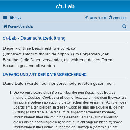
c't-Lab
FAQ
Registrieren
Anmelden
S
Foren-Übersicht
u
c't-Lab - Datenschutzerklärung
c
h
Diese Richtlinie beschreibt, wie „c't-Lab“
(„https://ctlabforum.thoralt.de/phpbb“) (im Folgenden „der
e
Betreiber“) die Daten verwendet, die während deines Foren-
Besuchs gesammelt werden.
UMFANG UND ART DER DATENSPEICHERUNG
Deine Daten werden auf vier verschiedene Arten gesammelt:
Die Forensoftware phpBB erstellt bei deinem Besuch des Boards
mehrere Cookies. Cookies sind kleine Textdateien, die dein Browser als
temporäre Dateien ablegt und die zwischen den einzelnen Aufrufen des
Boards erhalten bleiben. In diesen Cookies sind die aktuelle ID deiner
Sitzung (damit dir alle Seitenaufrufe zugeordnet werden können),
Informationen über die von dir gelesenen Beiträge (zur Markierung
dieser als gelesen/ungelesen; sofern du nicht angemeldet bist) sowie
Informationen über deine Teilnahme an Umfragen (sofern du nicht