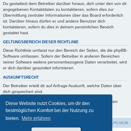
Du gestattest dem Betreiber darüber hinaus, dich unter den von dir
angegebenen Kontaktdaten zu kontaktieren, sofern dies zur
Übermittlung zentraler Informationen über das Board erforderlich
ist. Darüber hinaus dürfen er und andere Benutzer dich
kontaktieren, sofern du dies in deinem persönlichen Bereich
gestattet hast.
GELTUNGSBEREICH DIESER RICHTLINIE
Diese Richtlinie umfasst nur den Bereich der Seiten, die die phpBB-
Software umfassen. Sofern der Betreiber in anderen Bereichen
seiner Software weitere personenbezogene Daten verarbeitet, wird
er dich darüber gesondert informieren.
AUSKUNFTSRECHT
Der Betreiber erteilt dir auf Anfrage Auskunft, welche Daten über
dich gespeichert sind.
Du kannst jederzeit die Löschung bzw. Sperrung deiner Daten
Diese Website nutzt Cookies, um dir den
verlangen. Kontaktiere hierzu bitte den Betreiber.
bestmöglichen Komfort bei der Nutzung zu
bieten.
Mehr erfahren
Foren-Übersicht
Alle Cookies löschen
Alle Zeiten sind
UTC+01:00