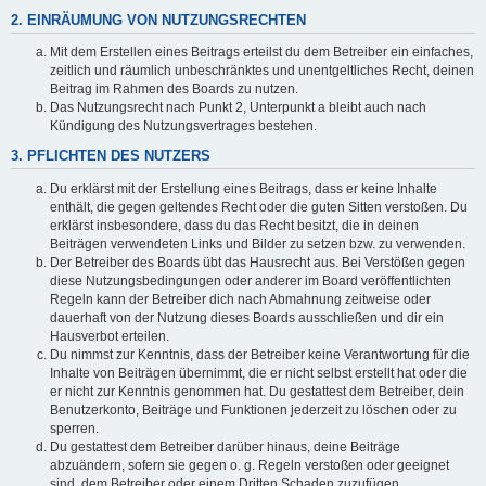
2. EINRÄUMUNG VON NUTZUNGSRECHTEN
Mit dem Erstellen eines Beitrags erteilst du dem Betreiber ein einfaches,
zeitlich und räumlich unbeschränktes und unentgeltliches Recht, deinen
Beitrag im Rahmen des Boards zu nutzen.
Das Nutzungsrecht nach Punkt 2, Unterpunkt a bleibt auch nach
Kündigung des Nutzungsvertrages bestehen.
3. PFLICHTEN DES NUTZERS
Du erklärst mit der Erstellung eines Beitrags, dass er keine Inhalte
enthält, die gegen geltendes Recht oder die guten Sitten verstoßen. Du
erklärst insbesondere, dass du das Recht besitzt, die in deinen
Beiträgen verwendeten Links und Bilder zu setzen bzw. zu verwenden.
Der Betreiber des Boards übt das Hausrecht aus. Bei Verstößen gegen
diese Nutzungsbedingungen oder anderer im Board veröffentlichten
Regeln kann der Betreiber dich nach Abmahnung zeitweise oder
dauerhaft von der Nutzung dieses Boards ausschließen und dir ein
Hausverbot erteilen.
Du nimmst zur Kenntnis, dass der Betreiber keine Verantwortung für die
Inhalte von Beiträgen übernimmt, die er nicht selbst erstellt hat oder die
er nicht zur Kenntnis genommen hat. Du gestattest dem Betreiber, dein
Benutzerkonto, Beiträge und Funktionen jederzeit zu löschen oder zu
sperren.
Du gestattest dem Betreiber darüber hinaus, deine Beiträge
abzuändern, sofern sie gegen o. g. Regeln verstoßen oder geeignet
sind, dem Betreiber oder einem Dritten Schaden zuzufügen.