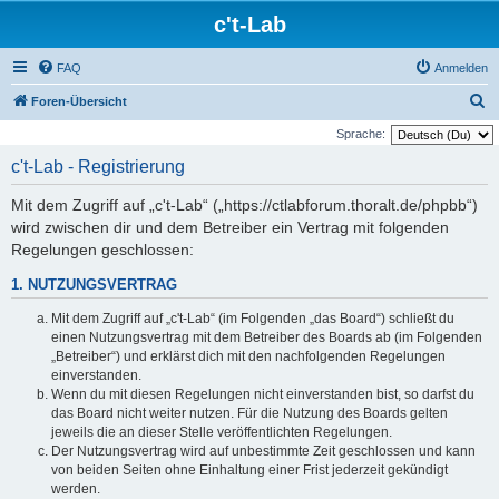
c't-Lab
FAQ
Anmelden
S
Foren-Übersicht
u
Sprache:
c
c't-Lab - Registrierung
h
Mit dem Zugriff auf „c't-Lab“ („https://ctlabforum.thoralt.de/phpbb“)
e
wird zwischen dir und dem Betreiber ein Vertrag mit folgenden
Regelungen geschlossen:
1. NUTZUNGSVERTRAG
Mit dem Zugriff auf „c't-Lab“ (im Folgenden „das Board“) schließt du
einen Nutzungsvertrag mit dem Betreiber des Boards ab (im Folgenden
„Betreiber“) und erklärst dich mit den nachfolgenden Regelungen
einverstanden.
Wenn du mit diesen Regelungen nicht einverstanden bist, so darfst du
das Board nicht weiter nutzen. Für die Nutzung des Boards gelten
jeweils die an dieser Stelle veröffentlichten Regelungen.
Der Nutzungsvertrag wird auf unbestimmte Zeit geschlossen und kann
von beiden Seiten ohne Einhaltung einer Frist jederzeit gekündigt
werden.