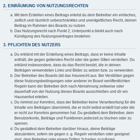
2. EINRÄUMUNG VON NUTZUNGSRECHTEN
Mit dem Erstellen eines Beitrags erteilst du dem Betreiber ein einfaches,
zeitlich und räumlich unbeschränktes und unentgeltliches Recht, deinen
Beitrag im Rahmen des Boards zu nutzen.
Das Nutzungsrecht nach Punkt 2, Unterpunkt a bleibt auch nach
Kündigung des Nutzungsvertrages bestehen.
3. PFLICHTEN DES NUTZERS
Du erklärst mit der Erstellung eines Beitrags, dass er keine Inhalte
enthält, die gegen geltendes Recht oder die guten Sitten verstoßen. Du
erklärst insbesondere, dass du das Recht besitzt, die in deinen
Beiträgen verwendeten Links und Bilder zu setzen bzw. zu verwenden.
Der Betreiber des Boards übt das Hausrecht aus. Bei Verstößen gegen
diese Nutzungsbedingungen oder anderer im Board veröffentlichten
Regeln kann der Betreiber dich nach Abmahnung zeitweise oder
dauerhaft von der Nutzung dieses Boards ausschließen und dir ein
Hausverbot erteilen.
Du nimmst zur Kenntnis, dass der Betreiber keine Verantwortung für die
Inhalte von Beiträgen übernimmt, die er nicht selbst erstellt hat oder die
er nicht zur Kenntnis genommen hat. Du gestattest dem Betreiber, dein
Benutzerkonto, Beiträge und Funktionen jederzeit zu löschen oder zu
sperren.
Du gestattest dem Betreiber darüber hinaus, deine Beiträge
abzuändern, sofern sie gegen o. g. Regeln verstoßen oder geeignet
sind, dem Betreiber oder einem Dritten Schaden zuzufügen.