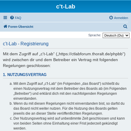
c't-Lab
FAQ
Anmelden
S
Foren-Übersicht
u
Sprache:
c
c't-Lab - Registrierung
h
Mit dem Zugriff auf „c't-Lab“ („https://ctlabforum.thoralt.de/phpbb“)
e
wird zwischen dir und dem Betreiber ein Vertrag mit folgenden
Regelungen geschlossen:
1. NUTZUNGSVERTRAG
Mit dem Zugriff auf „c't-Lab“ (im Folgenden „das Board“) schließt du
einen Nutzungsvertrag mit dem Betreiber des Boards ab (im Folgenden
„Betreiber“) und erklärst dich mit den nachfolgenden Regelungen
einverstanden.
Wenn du mit diesen Regelungen nicht einverstanden bist, so darfst du
das Board nicht weiter nutzen. Für die Nutzung des Boards gelten
jeweils die an dieser Stelle veröffentlichten Regelungen.
Der Nutzungsvertrag wird auf unbestimmte Zeit geschlossen und kann
von beiden Seiten ohne Einhaltung einer Frist jederzeit gekündigt
werden.