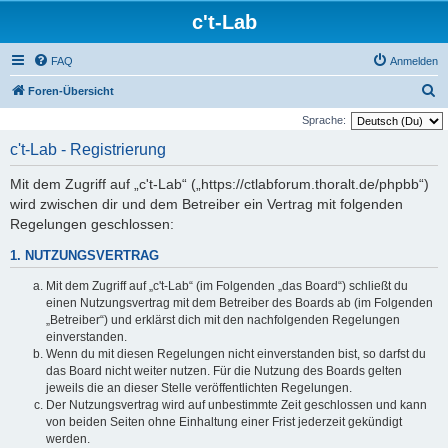
c't-Lab
FAQ
Anmelden
S
Foren-Übersicht
u
Sprache:
c
c't-Lab - Registrierung
h
Mit dem Zugriff auf „c't-Lab“ („https://ctlabforum.thoralt.de/phpbb“)
e
wird zwischen dir und dem Betreiber ein Vertrag mit folgenden
Regelungen geschlossen:
1. NUTZUNGSVERTRAG
Mit dem Zugriff auf „c't-Lab“ (im Folgenden „das Board“) schließt du
einen Nutzungsvertrag mit dem Betreiber des Boards ab (im Folgenden
„Betreiber“) und erklärst dich mit den nachfolgenden Regelungen
einverstanden.
Wenn du mit diesen Regelungen nicht einverstanden bist, so darfst du
das Board nicht weiter nutzen. Für die Nutzung des Boards gelten
jeweils die an dieser Stelle veröffentlichten Regelungen.
Der Nutzungsvertrag wird auf unbestimmte Zeit geschlossen und kann
von beiden Seiten ohne Einhaltung einer Frist jederzeit gekündigt
werden.