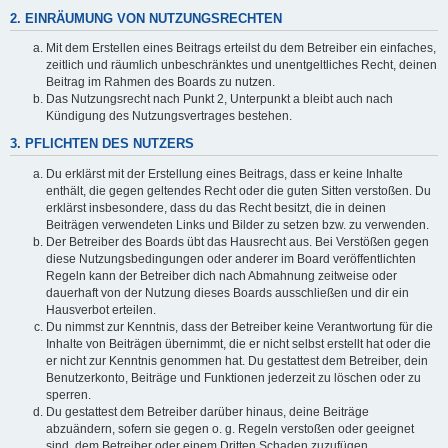
2. EINRÄUMUNG VON NUTZUNGSRECHTEN
Mit dem Erstellen eines Beitrags erteilst du dem Betreiber ein einfaches,
zeitlich und räumlich unbeschränktes und unentgeltliches Recht, deinen
Beitrag im Rahmen des Boards zu nutzen.
Das Nutzungsrecht nach Punkt 2, Unterpunkt a bleibt auch nach
Kündigung des Nutzungsvertrages bestehen.
3. PFLICHTEN DES NUTZERS
Du erklärst mit der Erstellung eines Beitrags, dass er keine Inhalte
enthält, die gegen geltendes Recht oder die guten Sitten verstoßen. Du
erklärst insbesondere, dass du das Recht besitzt, die in deinen
Beiträgen verwendeten Links und Bilder zu setzen bzw. zu verwenden.
Der Betreiber des Boards übt das Hausrecht aus. Bei Verstößen gegen
diese Nutzungsbedingungen oder anderer im Board veröffentlichten
Regeln kann der Betreiber dich nach Abmahnung zeitweise oder
dauerhaft von der Nutzung dieses Boards ausschließen und dir ein
Hausverbot erteilen.
Du nimmst zur Kenntnis, dass der Betreiber keine Verantwortung für die
Inhalte von Beiträgen übernimmt, die er nicht selbst erstellt hat oder die
er nicht zur Kenntnis genommen hat. Du gestattest dem Betreiber, dein
Benutzerkonto, Beiträge und Funktionen jederzeit zu löschen oder zu
sperren.
Du gestattest dem Betreiber darüber hinaus, deine Beiträge
abzuändern, sofern sie gegen o. g. Regeln verstoßen oder geeignet
sind, dem Betreiber oder einem Dritten Schaden zuzufügen.