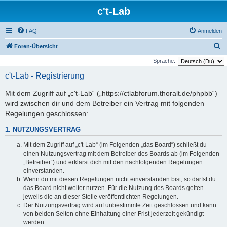
c't-Lab
FAQ
Anmelden
S
Foren-Übersicht
u
Sprache:
c
c't-Lab - Registrierung
h
Mit dem Zugriff auf „c't-Lab“ („https://ctlabforum.thoralt.de/phpbb“)
e
wird zwischen dir und dem Betreiber ein Vertrag mit folgenden
Regelungen geschlossen:
1. NUTZUNGSVERTRAG
Mit dem Zugriff auf „c't-Lab“ (im Folgenden „das Board“) schließt du
einen Nutzungsvertrag mit dem Betreiber des Boards ab (im Folgenden
„Betreiber“) und erklärst dich mit den nachfolgenden Regelungen
einverstanden.
Wenn du mit diesen Regelungen nicht einverstanden bist, so darfst du
das Board nicht weiter nutzen. Für die Nutzung des Boards gelten
jeweils die an dieser Stelle veröffentlichten Regelungen.
Der Nutzungsvertrag wird auf unbestimmte Zeit geschlossen und kann
von beiden Seiten ohne Einhaltung einer Frist jederzeit gekündigt
werden.