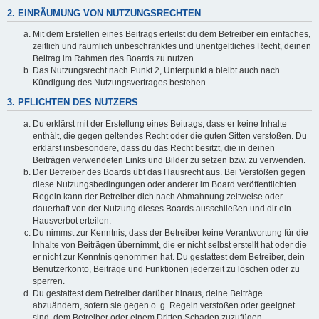
2. EINRÄUMUNG VON NUTZUNGSRECHTEN
Mit dem Erstellen eines Beitrags erteilst du dem Betreiber ein einfaches,
zeitlich und räumlich unbeschränktes und unentgeltliches Recht, deinen
Beitrag im Rahmen des Boards zu nutzen.
Das Nutzungsrecht nach Punkt 2, Unterpunkt a bleibt auch nach
Kündigung des Nutzungsvertrages bestehen.
3. PFLICHTEN DES NUTZERS
Du erklärst mit der Erstellung eines Beitrags, dass er keine Inhalte
enthält, die gegen geltendes Recht oder die guten Sitten verstoßen. Du
erklärst insbesondere, dass du das Recht besitzt, die in deinen
Beiträgen verwendeten Links und Bilder zu setzen bzw. zu verwenden.
Der Betreiber des Boards übt das Hausrecht aus. Bei Verstößen gegen
diese Nutzungsbedingungen oder anderer im Board veröffentlichten
Regeln kann der Betreiber dich nach Abmahnung zeitweise oder
dauerhaft von der Nutzung dieses Boards ausschließen und dir ein
Hausverbot erteilen.
Du nimmst zur Kenntnis, dass der Betreiber keine Verantwortung für die
Inhalte von Beiträgen übernimmt, die er nicht selbst erstellt hat oder die
er nicht zur Kenntnis genommen hat. Du gestattest dem Betreiber, dein
Benutzerkonto, Beiträge und Funktionen jederzeit zu löschen oder zu
sperren.
Du gestattest dem Betreiber darüber hinaus, deine Beiträge
abzuändern, sofern sie gegen o. g. Regeln verstoßen oder geeignet
sind, dem Betreiber oder einem Dritten Schaden zuzufügen.