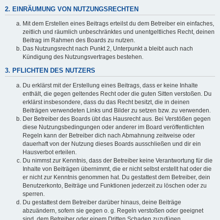
2. EINRÄUMUNG VON NUTZUNGSRECHTEN
Mit dem Erstellen eines Beitrags erteilst du dem Betreiber ein einfaches,
zeitlich und räumlich unbeschränktes und unentgeltliches Recht, deinen
Beitrag im Rahmen des Boards zu nutzen.
Das Nutzungsrecht nach Punkt 2, Unterpunkt a bleibt auch nach
Kündigung des Nutzungsvertrages bestehen.
3. PFLICHTEN DES NUTZERS
Du erklärst mit der Erstellung eines Beitrags, dass er keine Inhalte
enthält, die gegen geltendes Recht oder die guten Sitten verstoßen. Du
erklärst insbesondere, dass du das Recht besitzt, die in deinen
Beiträgen verwendeten Links und Bilder zu setzen bzw. zu verwenden.
Der Betreiber des Boards übt das Hausrecht aus. Bei Verstößen gegen
diese Nutzungsbedingungen oder anderer im Board veröffentlichten
Regeln kann der Betreiber dich nach Abmahnung zeitweise oder
dauerhaft von der Nutzung dieses Boards ausschließen und dir ein
Hausverbot erteilen.
Du nimmst zur Kenntnis, dass der Betreiber keine Verantwortung für die
Inhalte von Beiträgen übernimmt, die er nicht selbst erstellt hat oder die
er nicht zur Kenntnis genommen hat. Du gestattest dem Betreiber, dein
Benutzerkonto, Beiträge und Funktionen jederzeit zu löschen oder zu
sperren.
Du gestattest dem Betreiber darüber hinaus, deine Beiträge
abzuändern, sofern sie gegen o. g. Regeln verstoßen oder geeignet
sind, dem Betreiber oder einem Dritten Schaden zuzufügen.