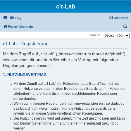
c't-Lab
FAQ
Anmelden
S
Foren-Übersicht
u
Sprache:
c
c't-Lab - Registrierung
h
Mit dem Zugriff auf „c't-Lab“ („https://ctlabforum.thoralt.de/phpbb“)
e
wird zwischen dir und dem Betreiber ein Vertrag mit folgenden
Regelungen geschlossen:
1. NUTZUNGSVERTRAG
Mit dem Zugriff auf „c't-Lab“ (im Folgenden „das Board“) schließt du
einen Nutzungsvertrag mit dem Betreiber des Boards ab (im Folgenden
„Betreiber“) und erklärst dich mit den nachfolgenden Regelungen
einverstanden.
Wenn du mit diesen Regelungen nicht einverstanden bist, so darfst du
das Board nicht weiter nutzen. Für die Nutzung des Boards gelten
jeweils die an dieser Stelle veröffentlichten Regelungen.
Der Nutzungsvertrag wird auf unbestimmte Zeit geschlossen und kann
von beiden Seiten ohne Einhaltung einer Frist jederzeit gekündigt
werden.