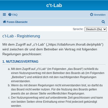
c't-Lab
FAQ
Anmelden
S
Foren-Übersicht
u
Sprache:
c
c't-Lab - Registrierung
h
Mit dem Zugriff auf „c't-Lab“ („https://ctlabforum.thoralt.de/phpbb“)
e
wird zwischen dir und dem Betreiber ein Vertrag mit folgenden
Regelungen geschlossen:
1. NUTZUNGSVERTRAG
Mit dem Zugriff auf „c't-Lab“ (im Folgenden „das Board“) schließt du
einen Nutzungsvertrag mit dem Betreiber des Boards ab (im Folgenden
„Betreiber“) und erklärst dich mit den nachfolgenden Regelungen
einverstanden.
Wenn du mit diesen Regelungen nicht einverstanden bist, so darfst du
das Board nicht weiter nutzen. Für die Nutzung des Boards gelten
jeweils die an dieser Stelle veröffentlichten Regelungen.
Der Nutzungsvertrag wird auf unbestimmte Zeit geschlossen und kann
von beiden Seiten ohne Einhaltung einer Frist jederzeit gekündigt
werden.