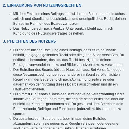
2. EINRÄUMUNG VON NUTZUNGSRECHTEN
Mit dem Erstellen eines Beitrags erteilst du dem Betreiber ein einfaches,
zeitlich und räumlich unbeschränktes und unentgeltliches Recht, deinen
Beitrag im Rahmen des Boards zu nutzen.
Das Nutzungsrecht nach Punkt 2, Unterpunkt a bleibt auch nach
Kündigung des Nutzungsvertrages bestehen.
3. PFLICHTEN DES NUTZERS
Du erklärst mit der Erstellung eines Beitrags, dass er keine Inhalte
enthält, die gegen geltendes Recht oder die guten Sitten verstoßen. Du
erklärst insbesondere, dass du das Recht besitzt, die in deinen
Beiträgen verwendeten Links und Bilder zu setzen bzw. zu verwenden.
Der Betreiber des Boards übt das Hausrecht aus. Bei Verstößen gegen
diese Nutzungsbedingungen oder anderer im Board veröffentlichten
Regeln kann der Betreiber dich nach Abmahnung zeitweise oder
dauerhaft von der Nutzung dieses Boards ausschließen und dir ein
Hausverbot erteilen.
Du nimmst zur Kenntnis, dass der Betreiber keine Verantwortung für die
Inhalte von Beiträgen übernimmt, die er nicht selbst erstellt hat oder die
er nicht zur Kenntnis genommen hat. Du gestattest dem Betreiber, dein
Benutzerkonto, Beiträge und Funktionen jederzeit zu löschen oder zu
sperren.
Du gestattest dem Betreiber darüber hinaus, deine Beiträge
abzuändern, sofern sie gegen o. g. Regeln verstoßen oder geeignet
sind, dem Betreiber oder einem Dritten Schaden zuzufügen.