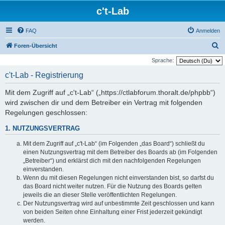
c't-Lab
FAQ
Anmelden
S
Foren-Übersicht
u
Sprache:
c
c't-Lab - Registrierung
h
Mit dem Zugriff auf „c't-Lab“ („https://ctlabforum.thoralt.de/phpbb“)
e
wird zwischen dir und dem Betreiber ein Vertrag mit folgenden
Regelungen geschlossen:
1. NUTZUNGSVERTRAG
Mit dem Zugriff auf „c't-Lab“ (im Folgenden „das Board“) schließt du
einen Nutzungsvertrag mit dem Betreiber des Boards ab (im Folgenden
„Betreiber“) und erklärst dich mit den nachfolgenden Regelungen
einverstanden.
Wenn du mit diesen Regelungen nicht einverstanden bist, so darfst du
das Board nicht weiter nutzen. Für die Nutzung des Boards gelten
jeweils die an dieser Stelle veröffentlichten Regelungen.
Der Nutzungsvertrag wird auf unbestimmte Zeit geschlossen und kann
von beiden Seiten ohne Einhaltung einer Frist jederzeit gekündigt
werden.