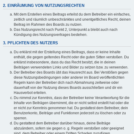
2. EINRÄUMUNG VON NUTZUNGSRECHTEN
Mit dem Erstellen eines Beitrags erteilst du dem Betreiber ein einfaches,
zeitlich und räumlich unbeschränktes und unentgeltliches Recht, deinen
Beitrag im Rahmen des Boards zu nutzen.
Das Nutzungsrecht nach Punkt 2, Unterpunkt a bleibt auch nach
Kündigung des Nutzungsvertrages bestehen.
3. PFLICHTEN DES NUTZERS
Du erklärst mit der Erstellung eines Beitrags, dass er keine Inhalte
enthält, die gegen geltendes Recht oder die guten Sitten verstoßen. Du
erklärst insbesondere, dass du das Recht besitzt, die in deinen
Beiträgen verwendeten Links und Bilder zu setzen bzw. zu verwenden.
Der Betreiber des Boards übt das Hausrecht aus. Bei Verstößen gegen
diese Nutzungsbedingungen oder anderer im Board veröffentlichten
Regeln kann der Betreiber dich nach Abmahnung zeitweise oder
dauerhaft von der Nutzung dieses Boards ausschließen und dir ein
Hausverbot erteilen.
Du nimmst zur Kenntnis, dass der Betreiber keine Verantwortung für die
Inhalte von Beiträgen übernimmt, die er nicht selbst erstellt hat oder die
er nicht zur Kenntnis genommen hat. Du gestattest dem Betreiber, dein
Benutzerkonto, Beiträge und Funktionen jederzeit zu löschen oder zu
sperren.
Du gestattest dem Betreiber darüber hinaus, deine Beiträge
abzuändern, sofern sie gegen o. g. Regeln verstoßen oder geeignet
sind, dem Betreiber oder einem Dritten Schaden zuzufügen.