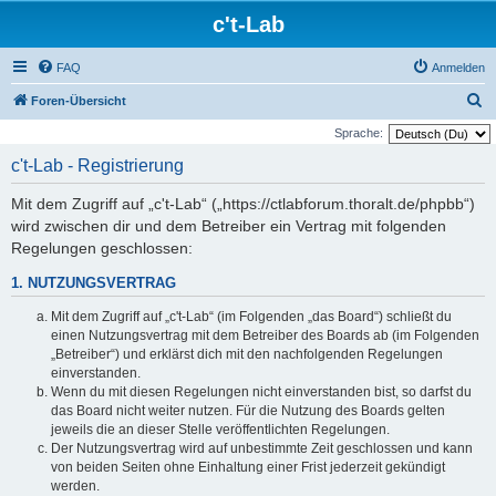
c't-Lab
FAQ
Anmelden
S
Foren-Übersicht
u
Sprache:
c
c't-Lab - Registrierung
h
Mit dem Zugriff auf „c't-Lab“ („https://ctlabforum.thoralt.de/phpbb“)
e
wird zwischen dir und dem Betreiber ein Vertrag mit folgenden
Regelungen geschlossen:
1. NUTZUNGSVERTRAG
Mit dem Zugriff auf „c't-Lab“ (im Folgenden „das Board“) schließt du
einen Nutzungsvertrag mit dem Betreiber des Boards ab (im Folgenden
„Betreiber“) und erklärst dich mit den nachfolgenden Regelungen
einverstanden.
Wenn du mit diesen Regelungen nicht einverstanden bist, so darfst du
das Board nicht weiter nutzen. Für die Nutzung des Boards gelten
jeweils die an dieser Stelle veröffentlichten Regelungen.
Der Nutzungsvertrag wird auf unbestimmte Zeit geschlossen und kann
von beiden Seiten ohne Einhaltung einer Frist jederzeit gekündigt
werden.