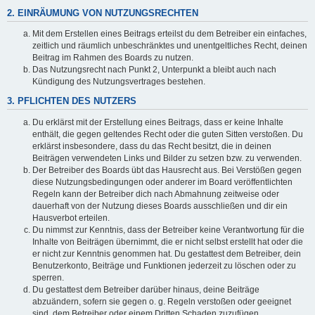
2. EINRÄUMUNG VON NUTZUNGSRECHTEN
Mit dem Erstellen eines Beitrags erteilst du dem Betreiber ein einfaches,
zeitlich und räumlich unbeschränktes und unentgeltliches Recht, deinen
Beitrag im Rahmen des Boards zu nutzen.
Das Nutzungsrecht nach Punkt 2, Unterpunkt a bleibt auch nach
Kündigung des Nutzungsvertrages bestehen.
3. PFLICHTEN DES NUTZERS
Du erklärst mit der Erstellung eines Beitrags, dass er keine Inhalte
enthält, die gegen geltendes Recht oder die guten Sitten verstoßen. Du
erklärst insbesondere, dass du das Recht besitzt, die in deinen
Beiträgen verwendeten Links und Bilder zu setzen bzw. zu verwenden.
Der Betreiber des Boards übt das Hausrecht aus. Bei Verstößen gegen
diese Nutzungsbedingungen oder anderer im Board veröffentlichten
Regeln kann der Betreiber dich nach Abmahnung zeitweise oder
dauerhaft von der Nutzung dieses Boards ausschließen und dir ein
Hausverbot erteilen.
Du nimmst zur Kenntnis, dass der Betreiber keine Verantwortung für die
Inhalte von Beiträgen übernimmt, die er nicht selbst erstellt hat oder die
er nicht zur Kenntnis genommen hat. Du gestattest dem Betreiber, dein
Benutzerkonto, Beiträge und Funktionen jederzeit zu löschen oder zu
sperren.
Du gestattest dem Betreiber darüber hinaus, deine Beiträge
abzuändern, sofern sie gegen o. g. Regeln verstoßen oder geeignet
sind, dem Betreiber oder einem Dritten Schaden zuzufügen.