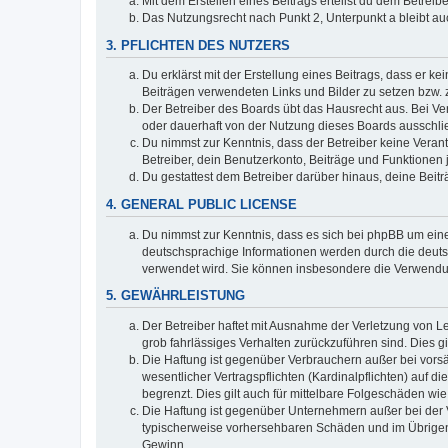
Mit dem Erstellen eines Beitrags erteilst du dem Betrei
Das Nutzungsrecht nach Punkt 2, Unterpunkt a bleibt 
3. PFLICHTEN DES NUTZERS
Du erklärst mit der Erstellung eines Beitrags, dass er ke
Beiträgen verwendeten Links und Bilder zu setzen bzw.
Der Betreiber des Boards übt das Hausrecht aus. Bei V
oder dauerhaft von der Nutzung dieses Boards ausschlie
Du nimmst zur Kenntnis, dass der Betreiber keine Verantw
Betreiber, dein Benutzerkonto, Beiträge und Funktionen 
Du gestattest dem Betreiber darüber hinaus, deine Beit
4. GENERAL PUBLIC LICENSE
Du nimmst zur Kenntnis, dass es sich bei phpBB um eine
deutschsprachige Informationen werden durch die deuts
verwendet wird. Sie können insbesondere die Verwendun
5. GEWÄHRLEISTUNG
Der Betreiber haftet mit Ausnahme der Verletzung von Le
grob fahrlässiges Verhalten zurückzuführen sind. Dies 
Die Haftung ist gegenüber Verbrauchern außer bei vors
wesentlicher Vertragspflichten (Kardinalpflichten) auf
begrenzt. Dies gilt auch für mittelbare Folgeschäden 
Die Haftung ist gegenüber Unternehmern außer bei der V
typischerweise vorhersehbaren Schäden und im Übrigen 
Gewinn.