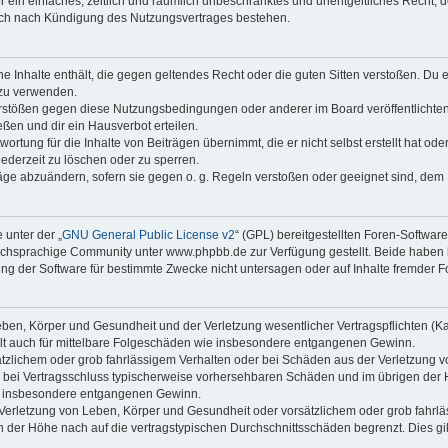
ber ein einfaches, zeitlich und räumlich unbeschränktes und unentgeltliches Recht
auch nach Kündigung des Nutzungsvertrages bestehen.
ine Inhalte enthält, die gegen geltendes Recht oder die guten Sitten verstoßen. Du 
 zu verwenden.
erstößen gegen diese Nutzungsbedingungen oder anderer im Board veröffentlichte
ßen und dir ein Hausverbot erteilen.
ortung für die Inhalte von Beiträgen übernimmt, die er nicht selbst erstellt hat od
jederzeit zu löschen oder zu sperren.
räge abzuändern, sofern sie gegen o. g. Regeln verstoßen oder geeignet sind, dem
 unter der „
GNU General Public License v2
“ (GPL) bereitgestellten Foren-Softwa
chsprachige Community unter www.phpbb.de zur Verfügung gestellt. Beide haben ke
g der Software für bestimmte Zwecke nicht untersagen oder auf Inhalte fremder F
ben, Körper und Gesundheit und der Verletzung wesentlicher Vertragspflichten (Kard
gilt auch für mittelbare Folgeschäden wie insbesondere entgangenen Gewinn.
ätzlichem oder grob fahrlässigem Verhalten oder bei Schäden aus der Verletzung 
 die bei Vertragsschluss typischerweise vorhersehbaren Schäden und im übrigen de
wie insbesondere entgangenen Gewinn.
erletzung von Leben, Körper und Gesundheit oder vorsätzlichem oder grob fahrläs
der Höhe nach auf die vertragstypischen Durchschnittsschäden begrenzt. Dies gi