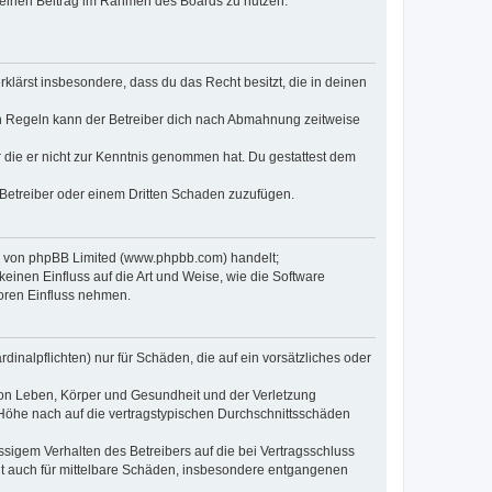
, deinen Beitrag im Rahmen des Boards zu nutzen.
erklärst insbesondere, dass du das Recht besitzt, die in deinen
n Regeln kann der Betreiber dich nach Abmahnung zeitweise
er die er nicht zur Kenntnis genommen hat. Du gestattest dem
 Betreiber oder einem Dritten Schaden zuzufügen.
re von phpBB Limited (www.phpbb.com) handelt;
inen Einfluss auf die Art und Weise, wie die Software
oren Einfluss nehmen.
inalpflichten) nur für Schäden, die auf ein vorsätzliches oder
von Leben, Körper und Gesundheit und der Verletzung
r Höhe nach auf die vertragstypischen Durchschnittsschäden
sigem Verhalten des Betreibers auf die bei Vertragsschluss
lt auch für mittelbare Schäden, insbesondere entgangenen