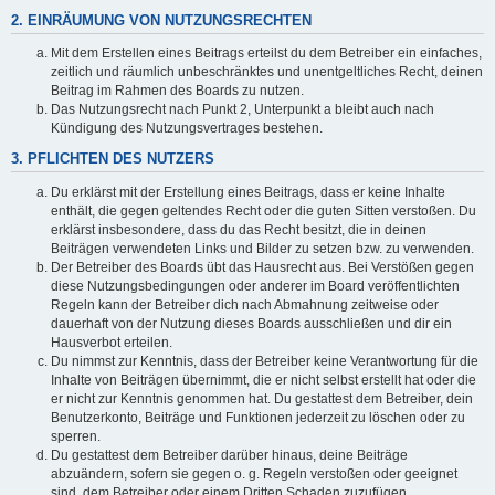
2. EINRÄUMUNG VON NUTZUNGSRECHTEN
Mit dem Erstellen eines Beitrags erteilst du dem Betreiber ein einfaches,
zeitlich und räumlich unbeschränktes und unentgeltliches Recht, deinen
Beitrag im Rahmen des Boards zu nutzen.
Das Nutzungsrecht nach Punkt 2, Unterpunkt a bleibt auch nach
Kündigung des Nutzungsvertrages bestehen.
3. PFLICHTEN DES NUTZERS
Du erklärst mit der Erstellung eines Beitrags, dass er keine Inhalte
enthält, die gegen geltendes Recht oder die guten Sitten verstoßen. Du
erklärst insbesondere, dass du das Recht besitzt, die in deinen
Beiträgen verwendeten Links und Bilder zu setzen bzw. zu verwenden.
Der Betreiber des Boards übt das Hausrecht aus. Bei Verstößen gegen
diese Nutzungsbedingungen oder anderer im Board veröffentlichten
Regeln kann der Betreiber dich nach Abmahnung zeitweise oder
dauerhaft von der Nutzung dieses Boards ausschließen und dir ein
Hausverbot erteilen.
Du nimmst zur Kenntnis, dass der Betreiber keine Verantwortung für die
Inhalte von Beiträgen übernimmt, die er nicht selbst erstellt hat oder die
er nicht zur Kenntnis genommen hat. Du gestattest dem Betreiber, dein
Benutzerkonto, Beiträge und Funktionen jederzeit zu löschen oder zu
sperren.
Du gestattest dem Betreiber darüber hinaus, deine Beiträge
abzuändern, sofern sie gegen o. g. Regeln verstoßen oder geeignet
sind, dem Betreiber oder einem Dritten Schaden zuzufügen.