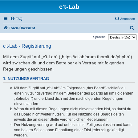
c't-Lab
FAQ
Anmelden
S
Foren-Übersicht
u
Sprache:
c
c't-Lab - Registrierung
h
Mit dem Zugriff auf „c't-Lab“ („https://ctlabforum.thoralt.de/phpbb“)
e
wird zwischen dir und dem Betreiber ein Vertrag mit folgenden
Regelungen geschlossen:
1. NUTZUNGSVERTRAG
Mit dem Zugriff auf „c't-Lab“ (im Folgenden „das Board“) schließt du
einen Nutzungsvertrag mit dem Betreiber des Boards ab (im Folgenden
„Betreiber“) und erklärst dich mit den nachfolgenden Regelungen
einverstanden.
Wenn du mit diesen Regelungen nicht einverstanden bist, so darfst du
das Board nicht weiter nutzen. Für die Nutzung des Boards gelten
jeweils die an dieser Stelle veröffentlichten Regelungen.
Der Nutzungsvertrag wird auf unbestimmte Zeit geschlossen und kann
von beiden Seiten ohne Einhaltung einer Frist jederzeit gekündigt
werden.