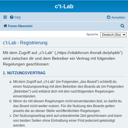
c't-Lab
FAQ
Anmelden
S
Foren-Übersicht
u
Sprache:
c
c't-Lab - Registrierung
h
Mit dem Zugriff auf „c't-Lab“ („https://ctlabforum.thoralt.de/phpbb“)
e
wird zwischen dir und dem Betreiber ein Vertrag mit folgenden
Regelungen geschlossen:
1. NUTZUNGSVERTRAG
Mit dem Zugriff auf „c't-Lab“ (im Folgenden „das Board“) schließt du
einen Nutzungsvertrag mit dem Betreiber des Boards ab (im Folgenden
„Betreiber“) und erklärst dich mit den nachfolgenden Regelungen
einverstanden.
Wenn du mit diesen Regelungen nicht einverstanden bist, so darfst du
das Board nicht weiter nutzen. Für die Nutzung des Boards gelten
jeweils die an dieser Stelle veröffentlichten Regelungen.
Der Nutzungsvertrag wird auf unbestimmte Zeit geschlossen und kann
von beiden Seiten ohne Einhaltung einer Frist jederzeit gekündigt
werden.