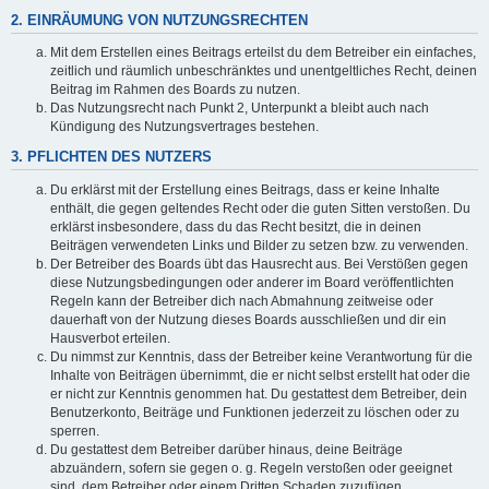
2. EINRÄUMUNG VON NUTZUNGSRECHTEN
Mit dem Erstellen eines Beitrags erteilst du dem Betreiber ein einfaches,
zeitlich und räumlich unbeschränktes und unentgeltliches Recht, deinen
Beitrag im Rahmen des Boards zu nutzen.
Das Nutzungsrecht nach Punkt 2, Unterpunkt a bleibt auch nach
Kündigung des Nutzungsvertrages bestehen.
3. PFLICHTEN DES NUTZERS
Du erklärst mit der Erstellung eines Beitrags, dass er keine Inhalte
enthält, die gegen geltendes Recht oder die guten Sitten verstoßen. Du
erklärst insbesondere, dass du das Recht besitzt, die in deinen
Beiträgen verwendeten Links und Bilder zu setzen bzw. zu verwenden.
Der Betreiber des Boards übt das Hausrecht aus. Bei Verstößen gegen
diese Nutzungsbedingungen oder anderer im Board veröffentlichten
Regeln kann der Betreiber dich nach Abmahnung zeitweise oder
dauerhaft von der Nutzung dieses Boards ausschließen und dir ein
Hausverbot erteilen.
Du nimmst zur Kenntnis, dass der Betreiber keine Verantwortung für die
Inhalte von Beiträgen übernimmt, die er nicht selbst erstellt hat oder die
er nicht zur Kenntnis genommen hat. Du gestattest dem Betreiber, dein
Benutzerkonto, Beiträge und Funktionen jederzeit zu löschen oder zu
sperren.
Du gestattest dem Betreiber darüber hinaus, deine Beiträge
abzuändern, sofern sie gegen o. g. Regeln verstoßen oder geeignet
sind, dem Betreiber oder einem Dritten Schaden zuzufügen.