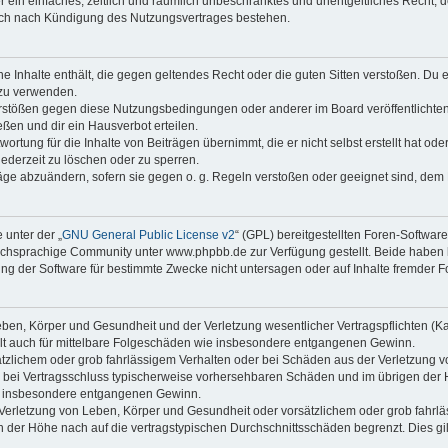
ber ein einfaches, zeitlich und räumlich unbeschränktes und unentgeltliches Recht
auch nach Kündigung des Nutzungsvertrages bestehen.
ine Inhalte enthält, die gegen geltendes Recht oder die guten Sitten verstoßen. Du 
 zu verwenden.
erstößen gegen diese Nutzungsbedingungen oder anderer im Board veröffentlichte
ßen und dir ein Hausverbot erteilen.
ortung für die Inhalte von Beiträgen übernimmt, die er nicht selbst erstellt hat od
jederzeit zu löschen oder zu sperren.
räge abzuändern, sofern sie gegen o. g. Regeln verstoßen oder geeignet sind, dem
 unter der „
GNU General Public License v2
“ (GPL) bereitgestellten Foren-Softwa
chsprachige Community unter www.phpbb.de zur Verfügung gestellt. Beide haben ke
g der Software für bestimmte Zwecke nicht untersagen oder auf Inhalte fremder F
ben, Körper und Gesundheit und der Verletzung wesentlicher Vertragspflichten (Kard
gilt auch für mittelbare Folgeschäden wie insbesondere entgangenen Gewinn.
ätzlichem oder grob fahrlässigem Verhalten oder bei Schäden aus der Verletzung 
 die bei Vertragsschluss typischerweise vorhersehbaren Schäden und im übrigen de
wie insbesondere entgangenen Gewinn.
erletzung von Leben, Körper und Gesundheit oder vorsätzlichem oder grob fahrläs
der Höhe nach auf die vertragstypischen Durchschnittsschäden begrenzt. Dies gi