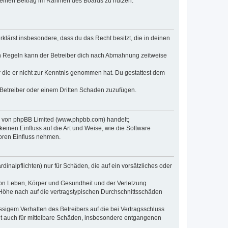
, deinen Beitrag im Rahmen des Boards zu nutzen.
erklärst insbesondere, dass du das Recht besitzt, die in deinen
n Regeln kann der Betreiber dich nach Abmahnung zeitweise
er die er nicht zur Kenntnis genommen hat. Du gestattest dem
 Betreiber oder einem Dritten Schaden zuzufügen.
re von phpBB Limited (www.phpbb.com) handelt;
inen Einfluss auf die Art und Weise, wie die Software
oren Einfluss nehmen.
inalpflichten) nur für Schäden, die auf ein vorsätzliches oder
von Leben, Körper und Gesundheit und der Verletzung
r Höhe nach auf die vertragstypischen Durchschnittsschäden
sigem Verhalten des Betreibers auf die bei Vertragsschluss
lt auch für mittelbare Schäden, insbesondere entgangenen