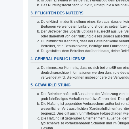
Mit dem Erstellen eines Beitrags erteilst du dem Betrei
Das Nutzungsrecht nach Punkt 2, Unterpunkt a bleibt 
3. PFLICHTEN DES NUTZERS
Du erklärst mit der Erstellung eines Beitrags, dass er ke
Beiträgen verwendeten Links und Bilder zu setzen bzw.
Der Betreiber des Boards übt das Hausrecht aus. Bei V
oder dauerhaft von der Nutzung dieses Boards ausschlie
Du nimmst zur Kenntnis, dass der Betreiber keine Verantw
Betreiber, dein Benutzerkonto, Beiträge und Funktionen 
Du gestattest dem Betreiber darüber hinaus, deine Beit
4. GENERAL PUBLIC LICENSE
Du nimmst zur Kenntnis, dass es sich bei phpBB um eine
deutschsprachige Informationen werden durch die deuts
verwendet wird. Sie können insbesondere die Verwendun
5. GEWÄHRLEISTUNG
Der Betreiber haftet mit Ausnahme der Verletzung von Le
grob fahrlässiges Verhalten zurückzuführen sind. Dies 
Die Haftung ist gegenüber Verbrauchern außer bei vors
wesentlicher Vertragspflichten (Kardinalpflichten) auf
begrenzt. Dies gilt auch für mittelbare Folgeschäden 
Die Haftung ist gegenüber Unternehmern außer bei der V
typischerweise vorhersehbaren Schäden und im Übrigen 
Gewinn.