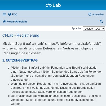
c't-Lab
FAQ
Anmelden
S
Foren-Übersicht
u
Sprache:
c
c't-Lab - Registrierung
h
Mit dem Zugriff auf „c't-Lab“ („https://ctlabforum.thoralt.de/phpbb“)
e
wird zwischen dir und dem Betreiber ein Vertrag mit folgenden
Regelungen geschlossen:
1. NUTZUNGSVERTRAG
Mit dem Zugriff auf „c't-Lab“ (im Folgenden „das Board“) schließt du
einen Nutzungsvertrag mit dem Betreiber des Boards ab (im Folgenden
„Betreiber“) und erklärst dich mit den nachfolgenden Regelungen
einverstanden.
Wenn du mit diesen Regelungen nicht einverstanden bist, so darfst du
das Board nicht weiter nutzen. Für die Nutzung des Boards gelten
jeweils die an dieser Stelle veröffentlichten Regelungen.
Der Nutzungsvertrag wird auf unbestimmte Zeit geschlossen und kann
von beiden Seiten ohne Einhaltung einer Frist jederzeit gekündigt
werden.