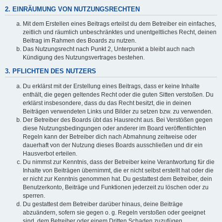
2. EINRÄUMUNG VON NUTZUNGSRECHTEN
Mit dem Erstellen eines Beitrags erteilst du dem Betreiber ein einfaches,
zeitlich und räumlich unbeschränktes und unentgeltliches Recht, deinen
Beitrag im Rahmen des Boards zu nutzen.
Das Nutzungsrecht nach Punkt 2, Unterpunkt a bleibt auch nach
Kündigung des Nutzungsvertrages bestehen.
3. PFLICHTEN DES NUTZERS
Du erklärst mit der Erstellung eines Beitrags, dass er keine Inhalte
enthält, die gegen geltendes Recht oder die guten Sitten verstoßen. Du
erklärst insbesondere, dass du das Recht besitzt, die in deinen
Beiträgen verwendeten Links und Bilder zu setzen bzw. zu verwenden.
Der Betreiber des Boards übt das Hausrecht aus. Bei Verstößen gegen
diese Nutzungsbedingungen oder anderer im Board veröffentlichten
Regeln kann der Betreiber dich nach Abmahnung zeitweise oder
dauerhaft von der Nutzung dieses Boards ausschließen und dir ein
Hausverbot erteilen.
Du nimmst zur Kenntnis, dass der Betreiber keine Verantwortung für die
Inhalte von Beiträgen übernimmt, die er nicht selbst erstellt hat oder die
er nicht zur Kenntnis genommen hat. Du gestattest dem Betreiber, dein
Benutzerkonto, Beiträge und Funktionen jederzeit zu löschen oder zu
sperren.
Du gestattest dem Betreiber darüber hinaus, deine Beiträge
abzuändern, sofern sie gegen o. g. Regeln verstoßen oder geeignet
sind, dem Betreiber oder einem Dritten Schaden zuzufügen.