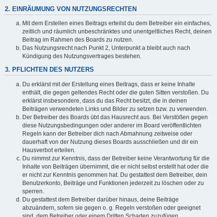
2. EINRÄUMUNG VON NUTZUNGSRECHTEN
Mit dem Erstellen eines Beitrags erteilst du dem Betreiber ein einfaches,
zeitlich und räumlich unbeschränktes und unentgeltliches Recht, deinen
Beitrag im Rahmen des Boards zu nutzen.
Das Nutzungsrecht nach Punkt 2, Unterpunkt a bleibt auch nach
Kündigung des Nutzungsvertrages bestehen.
3. PFLICHTEN DES NUTZERS
Du erklärst mit der Erstellung eines Beitrags, dass er keine Inhalte
enthält, die gegen geltendes Recht oder die guten Sitten verstoßen. Du
erklärst insbesondere, dass du das Recht besitzt, die in deinen
Beiträgen verwendeten Links und Bilder zu setzen bzw. zu verwenden.
Der Betreiber des Boards übt das Hausrecht aus. Bei Verstößen gegen
diese Nutzungsbedingungen oder anderer im Board veröffentlichten
Regeln kann der Betreiber dich nach Abmahnung zeitweise oder
dauerhaft von der Nutzung dieses Boards ausschließen und dir ein
Hausverbot erteilen.
Du nimmst zur Kenntnis, dass der Betreiber keine Verantwortung für die
Inhalte von Beiträgen übernimmt, die er nicht selbst erstellt hat oder die
er nicht zur Kenntnis genommen hat. Du gestattest dem Betreiber, dein
Benutzerkonto, Beiträge und Funktionen jederzeit zu löschen oder zu
sperren.
Du gestattest dem Betreiber darüber hinaus, deine Beiträge
abzuändern, sofern sie gegen o. g. Regeln verstoßen oder geeignet
sind, dem Betreiber oder einem Dritten Schaden zuzufügen.