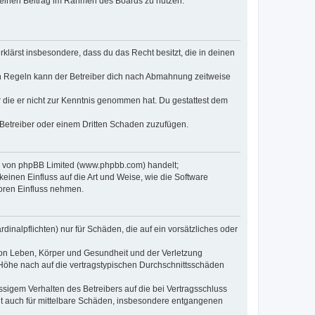
, deinen Beitrag im Rahmen des Boards zu nutzen.
erklärst insbesondere, dass du das Recht besitzt, die in deinen
n Regeln kann der Betreiber dich nach Abmahnung zeitweise
er die er nicht zur Kenntnis genommen hat. Du gestattest dem
 Betreiber oder einem Dritten Schaden zuzufügen.
re von phpBB Limited (www.phpbb.com) handelt;
inen Einfluss auf die Art und Weise, wie die Software
oren Einfluss nehmen.
inalpflichten) nur für Schäden, die auf ein vorsätzliches oder
von Leben, Körper und Gesundheit und der Verletzung
r Höhe nach auf die vertragstypischen Durchschnittsschäden
sigem Verhalten des Betreibers auf die bei Vertragsschluss
lt auch für mittelbare Schäden, insbesondere entgangenen