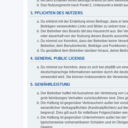
Mit dem Erstellen eines Beitrags erteilst du dem Betrei
Das Nutzungsrecht nach Punkt 2, Unterpunkt a bleibt 
3. PFLICHTEN DES NUTZERS
Du erklärst mit der Erstellung eines Beitrags, dass er ke
Beiträgen verwendeten Links und Bilder zu setzen bzw.
Der Betreiber des Boards übt das Hausrecht aus. Bei V
oder dauerhaft von der Nutzung dieses Boards ausschlie
Du nimmst zur Kenntnis, dass der Betreiber keine Verantw
Betreiber, dein Benutzerkonto, Beiträge und Funktionen 
Du gestattest dem Betreiber darüber hinaus, deine Beit
4. GENERAL PUBLIC LICENSE
Du nimmst zur Kenntnis, dass es sich bei phpBB um eine
deutschsprachige Informationen werden durch die deuts
verwendet wird. Sie können insbesondere die Verwendun
5. GEWÄHRLEISTUNG
Der Betreiber haftet mit Ausnahme der Verletzung von Le
grob fahrlässiges Verhalten zurückzuführen sind. Dies 
Die Haftung ist gegenüber Verbrauchern außer bei vors
wesentlicher Vertragspflichten (Kardinalpflichten) auf
begrenzt. Dies gilt auch für mittelbare Folgeschäden 
Die Haftung ist gegenüber Unternehmern außer bei der V
typischerweise vorhersehbaren Schäden und im Übrigen 
Gewinn.