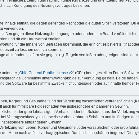
ber ein einfaches, zeitlich und räumlich unbeschränktes und unentgeltliches Recht
auch nach Kündigung des Nutzungsvertrages bestehen.
ine Inhalte enthält, die gegen geltendes Recht oder die guten Sitten verstoßen. Du 
 zu verwenden.
erstößen gegen diese Nutzungsbedingungen oder anderer im Board veröffentlichte
ßen und dir ein Hausverbot erteilen.
ortung für die Inhalte von Beiträgen übernimmt, die er nicht selbst erstellt hat od
jederzeit zu löschen oder zu sperren.
räge abzuändern, sofern sie gegen o. g. Regeln verstoßen oder geeignet sind, dem
 unter der „
GNU General Public License v2
“ (GPL) bereitgestellten Foren-Softwa
chsprachige Community unter www.phpbb.de zur Verfügung gestellt. Beide haben ke
g der Software für bestimmte Zwecke nicht untersagen oder auf Inhalte fremder F
ben, Körper und Gesundheit und der Verletzung wesentlicher Vertragspflichten (Kard
gilt auch für mittelbare Folgeschäden wie insbesondere entgangenen Gewinn.
ätzlichem oder grob fahrlässigem Verhalten oder bei Schäden aus der Verletzung 
 die bei Vertragsschluss typischerweise vorhersehbaren Schäden und im übrigen de
wie insbesondere entgangenen Gewinn.
erletzung von Leben, Körper und Gesundheit oder vorsätzlichem oder grob fahrläs
der Höhe nach auf die vertragstypischen Durchschnittsschäden begrenzt. Dies gi