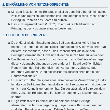
2. EINRÄUMUNG VON NUTZUNGSRECHTEN
Mit dem Erstellen eines Beitrags erteilst du dem Betreiber ein einfaches,
zeitlich und räumlich unbeschränktes und unentgeltliches Recht, deinen
Beitrag im Rahmen des Boards zu nutzen.
Das Nutzungsrecht nach Punkt 2, Unterpunkt a bleibt auch nach
Kündigung des Nutzungsvertrages bestehen.
3. PFLICHTEN DES NUTZERS
Du erklärst mit der Erstellung eines Beitrags, dass er keine Inhalte
enthält, die gegen geltendes Recht oder die guten Sitten verstoßen. Du
erklärst insbesondere, dass du das Recht besitzt, die in deinen
Beiträgen verwendeten Links und Bilder zu setzen bzw. zu verwenden.
Der Betreiber des Boards übt das Hausrecht aus. Bei Verstößen gegen
diese Nutzungsbedingungen oder anderer im Board veröffentlichten
Regeln kann der Betreiber dich nach Abmahnung zeitweise oder
dauerhaft von der Nutzung dieses Boards ausschließen und dir ein
Hausverbot erteilen.
Du nimmst zur Kenntnis, dass der Betreiber keine Verantwortung für die
Inhalte von Beiträgen übernimmt, die er nicht selbst erstellt hat oder die
er nicht zur Kenntnis genommen hat. Du gestattest dem Betreiber, dein
Benutzerkonto, Beiträge und Funktionen jederzeit zu löschen oder zu
sperren.
Du gestattest dem Betreiber darüber hinaus, deine Beiträge
abzuändern, sofern sie gegen o. g. Regeln verstoßen oder geeignet
sind, dem Betreiber oder einem Dritten Schaden zuzufügen.