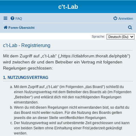
c't-Lab
FAQ
Anmelden
S
Foren-Übersicht
u
Sprache:
c
c't-Lab - Registrierung
h
Mit dem Zugriff auf „c't-Lab“ („https://ctlabforum.thoralt.de/phpbb“)
e
wird zwischen dir und dem Betreiber ein Vertrag mit folgenden
Regelungen geschlossen:
1. NUTZUNGSVERTRAG
Mit dem Zugriff auf „c't-Lab“ (im Folgenden „das Board“) schließt du
einen Nutzungsvertrag mit dem Betreiber des Boards ab (im Folgenden
„Betreiber“) und erklärst dich mit den nachfolgenden Regelungen
einverstanden.
Wenn du mit diesen Regelungen nicht einverstanden bist, so darfst du
das Board nicht weiter nutzen. Für die Nutzung des Boards gelten
jeweils die an dieser Stelle veröffentlichten Regelungen.
Der Nutzungsvertrag wird auf unbestimmte Zeit geschlossen und kann
von beiden Seiten ohne Einhaltung einer Frist jederzeit gekündigt
werden.