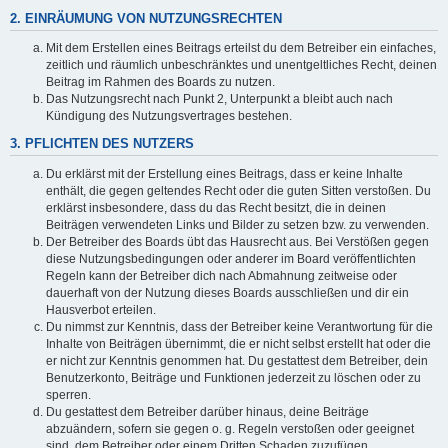
2. EINRÄUMUNG VON NUTZUNGSRECHTEN
Mit dem Erstellen eines Beitrags erteilst du dem Betreiber ein einfaches,
zeitlich und räumlich unbeschränktes und unentgeltliches Recht, deinen
Beitrag im Rahmen des Boards zu nutzen.
Das Nutzungsrecht nach Punkt 2, Unterpunkt a bleibt auch nach
Kündigung des Nutzungsvertrages bestehen.
3. PFLICHTEN DES NUTZERS
Du erklärst mit der Erstellung eines Beitrags, dass er keine Inhalte
enthält, die gegen geltendes Recht oder die guten Sitten verstoßen. Du
erklärst insbesondere, dass du das Recht besitzt, die in deinen
Beiträgen verwendeten Links und Bilder zu setzen bzw. zu verwenden.
Der Betreiber des Boards übt das Hausrecht aus. Bei Verstößen gegen
diese Nutzungsbedingungen oder anderer im Board veröffentlichten
Regeln kann der Betreiber dich nach Abmahnung zeitweise oder
dauerhaft von der Nutzung dieses Boards ausschließen und dir ein
Hausverbot erteilen.
Du nimmst zur Kenntnis, dass der Betreiber keine Verantwortung für die
Inhalte von Beiträgen übernimmt, die er nicht selbst erstellt hat oder die
er nicht zur Kenntnis genommen hat. Du gestattest dem Betreiber, dein
Benutzerkonto, Beiträge und Funktionen jederzeit zu löschen oder zu
sperren.
Du gestattest dem Betreiber darüber hinaus, deine Beiträge
abzuändern, sofern sie gegen o. g. Regeln verstoßen oder geeignet
sind, dem Betreiber oder einem Dritten Schaden zuzufügen.