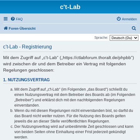
c't-Lab
FAQ
Anmelden
S
Foren-Übersicht
u
Sprache:
c
c't-Lab - Registrierung
h
Mit dem Zugriff auf „c't-Lab“ („https://ctlabforum.thoralt.de/phpbb“)
e
wird zwischen dir und dem Betreiber ein Vertrag mit folgenden
Regelungen geschlossen:
1. NUTZUNGSVERTRAG
Mit dem Zugriff auf „c't-Lab“ (im Folgenden „das Board“) schließt du
einen Nutzungsvertrag mit dem Betreiber des Boards ab (im Folgenden
„Betreiber“) und erklärst dich mit den nachfolgenden Regelungen
einverstanden.
Wenn du mit diesen Regelungen nicht einverstanden bist, so darfst du
das Board nicht weiter nutzen. Für die Nutzung des Boards gelten
jeweils die an dieser Stelle veröffentlichten Regelungen.
Der Nutzungsvertrag wird auf unbestimmte Zeit geschlossen und kann
von beiden Seiten ohne Einhaltung einer Frist jederzeit gekündigt
werden.